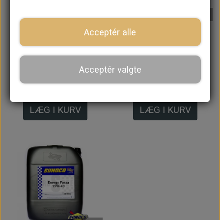
På lager
På lager
Acceptér alle
Sunoco Energy Forza
Sunoco Energy Forza
Motorolie 15W-40 - 5
Motorolie 15W-40 - 1
Liter
Liter
Acceptér valgte
239,20 kr.
84,00 kr.
LÆG I KURV
LÆG I KURV