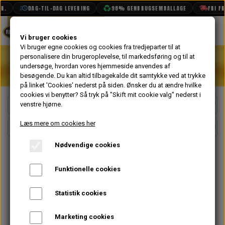
.
DAG-TIL-DAG LEVERING
98% GENBRUGSEMBALLAGE
FRI FRA
Forside
Motorolie
SHOP
Vi bruger cookies
Vi bruger egne cookies og cookies fra tredjeparter til at
personalisere din brugeroplevelse, til markedsføring og til at
BOOK TID
undersøge, hvordan vores hjemmeside anvendes af
besøgende. Du kan altid tilbagekalde dit samtykke ved at trykke
PROJEKTER
på linket 'Cookies' nederst på siden.
Ønsker du at ændre hvilke
TEKNISK DATA
cookies vi benytter? Så tryk på "Skift mit cookie valg" nederst i
venstre hjørne.
OM OS
Læs mere om cookies her
OLIETECH
Nødvendige cookies
VANDPOLERING
Funktionelle cookies
Statistik cookies
Marketing cookies