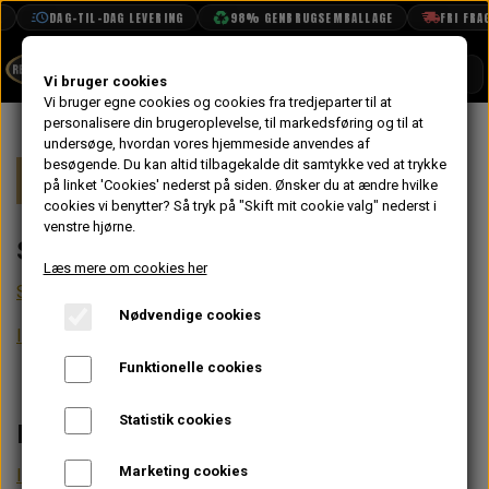
DAG-TIL-DAG LEVERING
98% GENBRUGSEMBALLAGE
FRI FRAGT F
SHOP
Vi bruger cookies
Vi bruger egne cookies og cookies fra tredjeparter til at
personalisere din brugeroplevelse, til markedsføring og til at
BOOK TID
undersøge, hvordan vores hjemmeside anvendes af
besøgende. Du kan altid tilbagekalde dit samtykke ved at trykke
PROJEKTER
Forside
Teknisk data
Innocenti
på linket 'Cookies' nederst på siden.
Ønsker du at ændre hvilke
TEKNISK DATA
cookies vi benytter? Så tryk på "Skift mit cookie valg" nederst i
venstre hjørne.
Stregtegninger
OM OS
Læs mere om cookies her
OLIETECH
Stregtegninger Innocenti
Nødvendige cookies
VANDPOLERING
Innocenti 1000, T 1000, 1001 & Matic
Funktionelle cookies
Statistik cookies
Ledningsnet Diagram Innocenti
Marketing cookies
Innocenti 1001