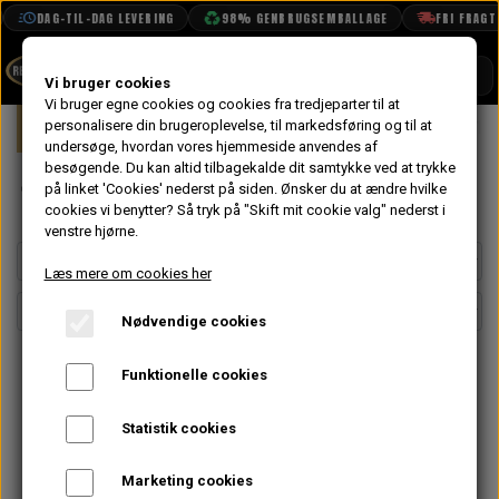
DAG-TIL-DAG LEVERING
98% GENBRUGSEMBALLAGE
FRI FRAGT FRA 
SHOP
Vi bruger cookies
Vi bruger egne cookies og cookies fra tredjeparter til at
Forside
personalisere din brugeroplevelse, til markedsføring og til at
Mini
Styling
Fælge & Dæk
12"
BOOK TID
undersøge, hvordan vores hjemmeside anvendes af
besøgende. Du kan altid tilbagekalde dit samtykke ved at trykke
PROJEKTER
12" Hjul
på linket 'Cookies' nederst på siden.
Ønsker du at ændre hvilke
TEKNISK DATA
cookies vi benytter? Så tryk på "Skift mit cookie valg" nederst i
venstre hjørne.
OM OS
Læs mere om cookies her
OLIETECH
Nødvendige cookies
VANDPOLERING
Funktionelle cookies
Statistik cookies
Intet billede
Marketing cookies