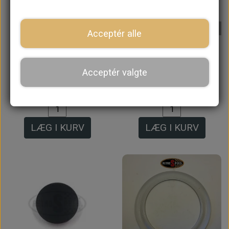
På lager
Acceptér alle
Centerkapsel Sort
Hjul Møtrik, Original,
med Hvid "MINI
12" Alu. Fælge
Acceptér valgte
Cooper" Rosette
19,20 kr.
92,00 kr.
LÆG I KURV
LÆG I KURV