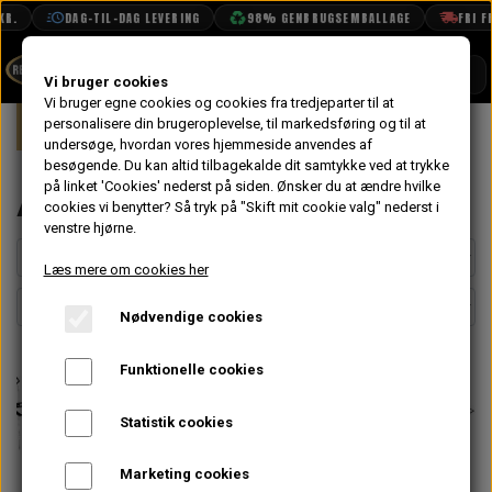
R.
DAG-TIL-DAG LEVERING
98% GENBRUGSEMBALLAGE
FRI FR
SHOP
Vi bruger cookies
Vi bruger egne cookies og cookies fra tredjeparter til at
Forside
personalisere din brugeroplevelse, til markedsføring og til at
Mini
Eksteriør
Anhænger Træk
BOOK TID
undersøge, hvordan vores hjemmeside anvendes af
besøgende. Du kan altid tilbagekalde dit samtykke ved at trykke
PROJEKTER
Anhænger Træk
på linket 'Cookies' nederst på siden.
Ønsker du at ændre hvilke
TEKNISK DATA
cookies vi benytter? Så tryk på "Skift mit cookie valg" nederst i
venstre hjørne.
OM OS
Læs mere om cookies her
OLIETECH
Nødvendige cookies
VANDPOLERING
Funktionelle cookies
Statistik cookies
Marketing cookies