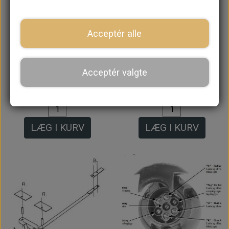
Acceptér alle
Anhænger Træk med
Anhænger Træk med
Typeplade til
Typeplade til
Acceptér valgte
Saloon/Clubman
Varevogn/Pick up
3.000,00 kr.
3.196,00 kr.
LÆG I KURV
LÆG I KURV