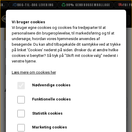
R.
DAG-TIL-DAG LEVERING
98% GENBRUGSEMBALLAGE
FRI FR
SHOP
Vi bruger cookies
Vi bruger egne cookies og cookies fra tredjeparter til at
Forside
personalisere din brugeroplevelse, til markedsføring og til at
Mini
Olie, Filtre & Brændstof Tilsætning
BOOK TID
undersøge, hvordan vores hjemmeside anvendes af
besøgende. Du kan altid tilbagekalde dit samtykke ved at trykke
PROJEKTER
Brændstof,
på linket 'Cookies' nederst på siden.
Ønsker du at ændre hvilke
TEKNISK DATA
cookies vi benytter? Så tryk på "Skift mit cookie valg" nederst i
venstre hjørne.
Karburator &
OM OS
Læs mere om cookies her
OLIETECH
Additiver
Nødvendige cookies
VANDPOLERING
Funktionelle cookies
Statistik cookies
Marketing cookies