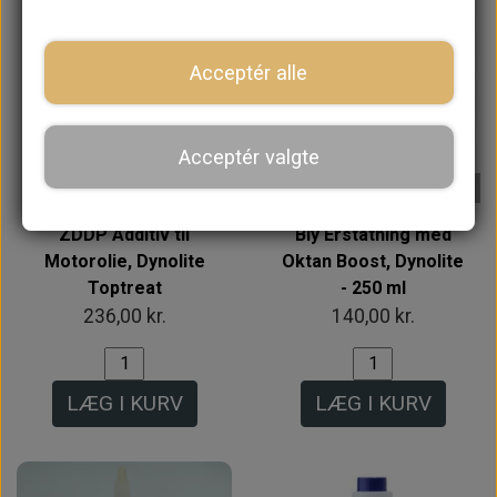
Acceptér alle
Acceptér valgte
På lager
På lager
ZDDP Additiv til
Bly Erstatning med
Motorolie, Dynolite
Oktan Boost, Dynolite
Toptreat
- 250 ml
236,00 kr.
140,00 kr.
LÆG I KURV
LÆG I KURV