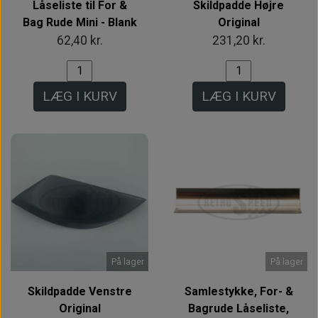
Låseliste til For &
Skildpadde Højre
Bag Rude Mini - Blank
Original
62,40 kr.
231,20 kr.
LÆG I KURV
LÆG I KURV
På lager
På lager
Skildpadde Venstre
Samlestykke, For- &
Original
Bagrude Låseliste,