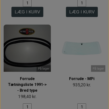
LÆG I KURV
LÆG I KURV
På lager
På lager
Forrude
Forrude - MPi
Tætningsliste 1991->
935,20 kr.
- Bred type
198,40 kr.