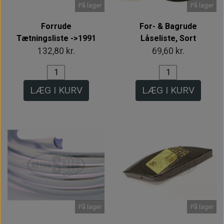
På lager
På lager
Forrude
For- & Bagrude
Tætningsliste ->1991
Låseliste, Sort
132,80 kr.
69,60 kr.
LÆG I KURV
LÆG I KURV
På lager
På lager