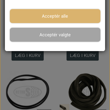
På lager
Acceptér alle
Torpedoplade, Fuld
Torpedoplade, Fuld
Bredde - Original
Bredde - Uoriginal
Acceptér valgte
2.305,60 kr.
647,20 kr.
LÆG I KURV
LÆG I KURV