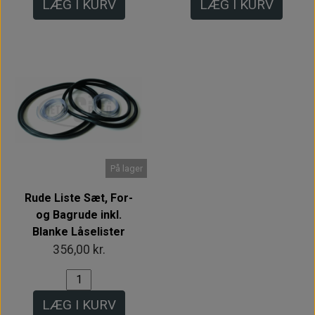
LÆG I KURV
LÆG I KURV
På lager
Rude Liste Sæt, For-
og Bagrude inkl.
Blanke Låselister
356,00 kr.
LÆG I KURV