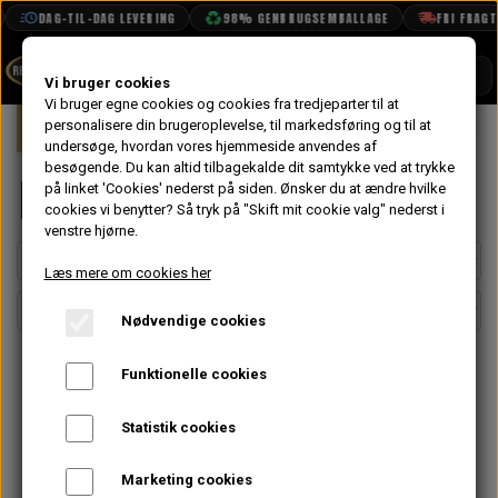
DAG-TIL-DAG LEVERING
98% GENBRUGSEMBALLAGE
FRI FRAGT FR
SHOP
Vi bruger cookies
Vi bruger egne cookies og cookies fra tredjeparter til at
Forside
personalisere din brugeroplevelse, til markedsføring og til at
Mini
Karrosseri
Front
Forrude
BOOK TID
undersøge, hvordan vores hjemmeside anvendes af
besøgende. Du kan altid tilbagekalde dit samtykke ved at trykke
PROJEKTER
Forrude
på linket 'Cookies' nederst på siden.
Ønsker du at ændre hvilke
TEKNISK DATA
cookies vi benytter? Så tryk på "Skift mit cookie valg" nederst i
venstre hjørne.
OM OS
Læs mere om cookies her
OLIETECH
Nødvendige cookies
VANDPOLERING
Funktionelle cookies
Statistik cookies
Marketing cookies