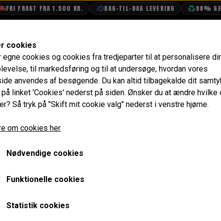
I FRAGT FRA 1.500 KR.
DAG-TIL-DAG LEVERING
98% GENBR
SHOP
OLIETECH
VANDPOLERING
er cookies
r egne cookies og cookies fra tredjeparter til at personalisere di
levelse, til markedsføring og til at undersøge, hvordan vores
de anvendes af besøgende. Du kan altid tilbagekalde dit samt
e på linket 'Cookies' nederst på siden.
Ønsker du at ændre hvilke
ENNE SIDE ER UNDER OPBYGNI
er? Så tryk på "Skift mit cookie valg" nederst i venstre hjørne.
e om cookies her
nline, men uden billeder, på engelsk og endnu ikke fo
i kan hjælpe dig bedst muligt, følg nedenstående ve
Nødvendige cookies
🔍 Søg efter varenummer i søgefeltet.
Funktionelle cookies
🔎 Søg efter varen på engelsk i søgefeltet.
u ikke finde det, du skal bruge?
Kontakt os
, så hjælp
Statistik cookies