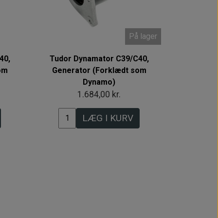
På lager
40,
Tudor Dynamator C39/C40,
om
Generator (Forklædt som
Dynamo)
1.684,00 kr.
LÆG I KURV