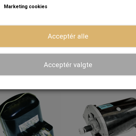
📧
mail@retrospeed.dk
Marketing cookies
☎️
28 71 09 98
Acceptér alle
Acceptér valgte