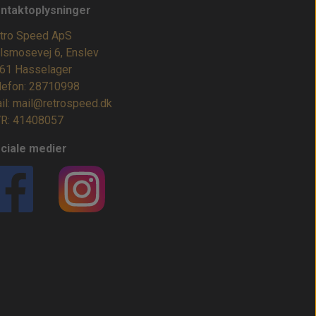
ntaktoplysninger
tro Speed ApS
lsmosevej 6, Enslev
61 Hasselager
lefon: 28710998
il: mail@retrospeed.dk
R: 41408057
ciale medier