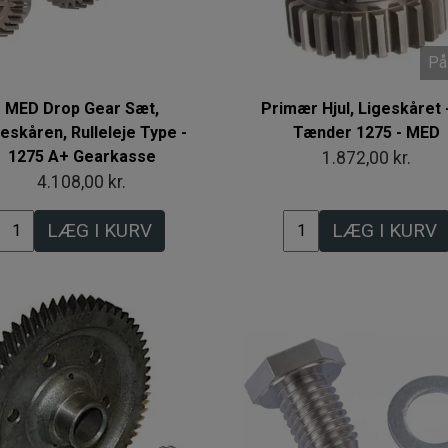
På
MED Drop Gear Sæt,
Primær Hjul, Ligeskåret 
eskåren, Rulleleje Type -
Tænder 1275 - MED
1275 A+ Gearkasse
1.872,00 kr.
4.108,00 kr.
LÆG I KURV
LÆG I KURV