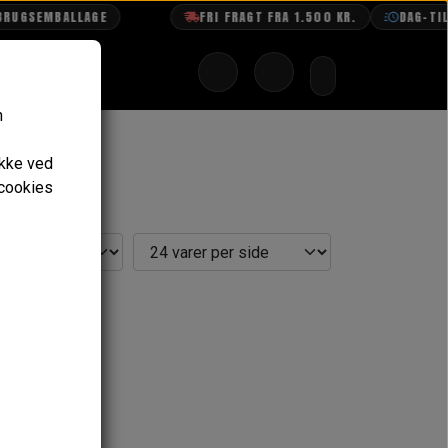
EMBALLAGE
FRI FRAGT FRA 1.500 KR.
DAG-TIL-DAG 
n
ykke ved
 cookies
Intet billede