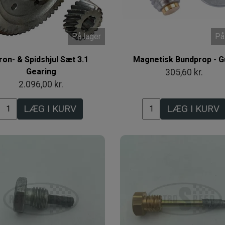
På lager
På
ron- & Spidshjul Sæt 3.1
Magnetisk Bundprop - G
Gearing
305,60 kr.
2.096,00 kr.
LÆG I KURV
LÆG I KURV