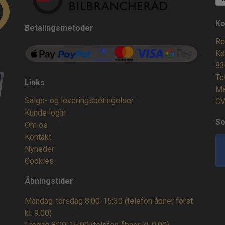
Ko
Betalingsmetoder
Re
Kø
83
Te
Links
Ma
Salgs- og leveringsbetingelser
CV
Kunde login
So
Om os
Kontakt
Nyheder
Cookies
Åbningstider
Mandag-torsdag 8:00-15:30 (telefon åbner først
kl. 9.00)