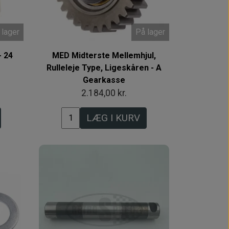
 lager
På lager
- 24
MED Midterste Mellemhjul,
Rulleleje Type, Ligeskåren - A
Gearkasse
2.184,00 kr.
LÆG I KURV