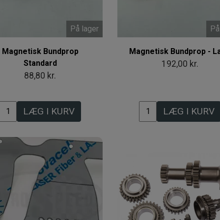
På lager
På
Magnetisk Bundprop
Magnetisk Bundprop - L
Standard
192,00 kr.
88,80 kr.
LÆG I KURV
LÆG I KURV