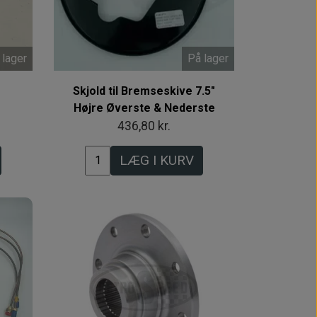
 lager
På lager
Skjold til Bremseskive 7.5"
Højre Øverste & Nederste
436,80 kr.
LÆG I KURV