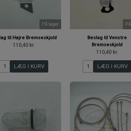
På lager
På
lag til Højre Bremseskjold
Beslag til Venstre
Bremseskjold
110,40 kr.
110,40 kr.
LÆG I KURV
LÆG I KURV