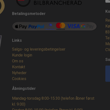
Ko
Betalingsmetoder
Re
Kø
83
Te
Links
Ma
Salgs- og leveringsbetingelser
CV
Kunde login
So
Om os
Kontakt
Nyheder
Cookies
Åbningstider
Mandag-torsdag 8:00-15:30 (telefon åbner først
kl. 9.00)