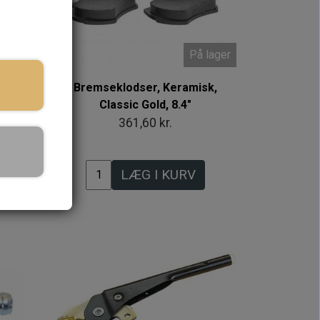
 lager
På lager
er
Bremseklodser, Keramisk,
Classic Gold, 8.4"
361,60 kr.
LÆG I KURV