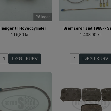
På lager
længer til Hovedcylinder
Bremserør sæt 1988-> S
116,80 kr.
1.408,00 kr.
LÆG I KURV
LÆG I KURV