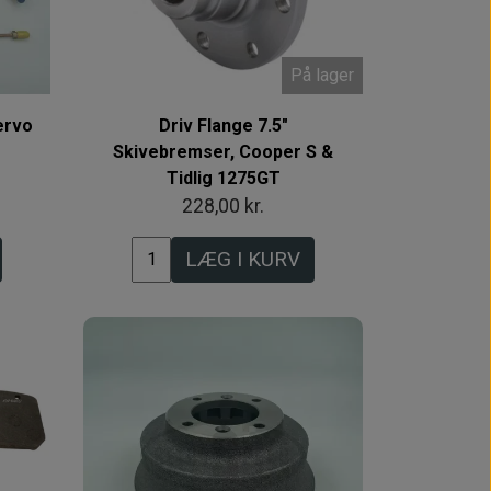
På lager
ervo
Driv Flange 7.5"
Skivebremser, Cooper S &
Tidlig 1275GT
228,00 kr.
LÆG I KURV