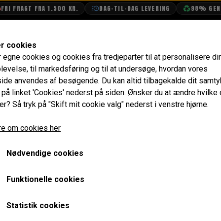
AGT FRA 1.500 KR.
DAG-TIL-DAG LEVERING
98% GENBRUGSE
SHOP
OLIETECH
VANDPOLERING
er cookies
r egne cookies og cookies fra tredjeparter til at personalisere di
eringer
levelse, til markedsføring og til at undersøge, hvordan vores
de anvendes af besøgende. Du kan altid tilbagekalde dit samt
e på linket 'Cookies' nederst på siden.
Ønsker du at ændre hvilke
er? Så tryk på "Skift mit cookie valg" nederst i venstre hjørne.
Side 1 / 3
Forrige side
Næste side
e om cookies her
Nødvendige cookies
Funktionelle cookies
Statistik cookies