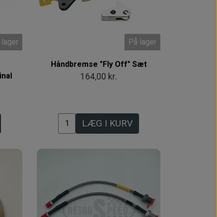
 lager
På lager
Håndbremse "Fly Off" Sæt
inal
164,00 kr.
LÆG I KURV