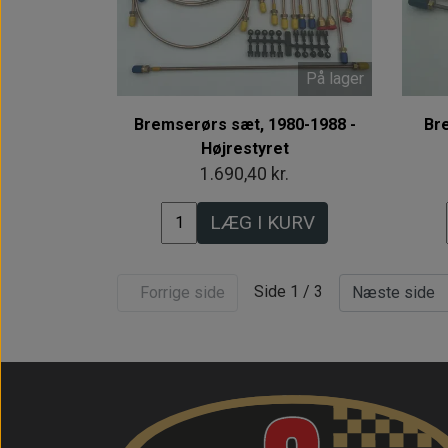
På lager
Bremserørs sæt, 1980-1988 -
Br
Højrestyret
1.690,40 kr.
LÆG I KURV
Side 1 / 3
Forrige side
Næste side