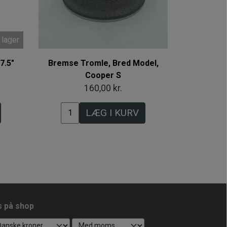
 lager
7.5"
Bremse Tromle, Bred Model,
Cooper S
160,00 kr.
LÆG I KURV
s på shop