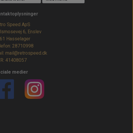
ntaktoplysninger
tro Speed ApS
lsmosevej 6, Enslev
61 Hasselager
lefon: 28710998
il: mail@retrospeed.dk
R: 41408057
ciale medier