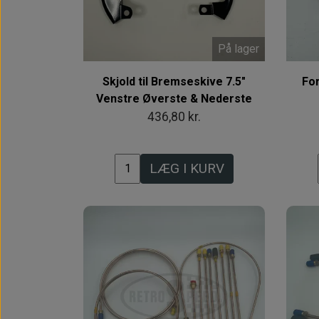
På lager
Skjold til Bremseskive 7.5"
For
Venstre Øverste & Nederste
436,80 kr.
LÆG I KURV