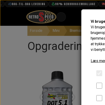
DAG-TIL-DAG LEVERING
98% GENBRUGSEMBALLAGE
FRI FR
Vi brug
Vi bruge
Forside
Mini
Bremser
Opgrad
BOOK TID
brugerop
hjemmesi
PROJEKTER
Opgraderinger
at trykk
TEKNISK DATA
vi benytt
OM OS
Læs mer
OLIETECH
VANDPOLERING