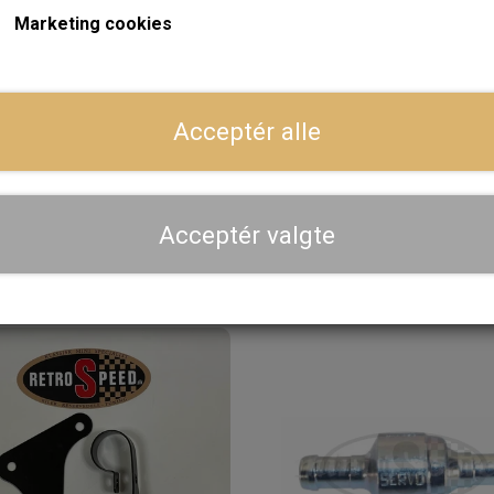
Marketing cookies
På
Acceptér alle
Wilwood Bremse Tryk
Shim, 8,4" Skivebrems
uleringsventil, Justerbar
20,00 kr.
852,80 kr.
Acceptér valgte
LÆG I KURV
LÆG I KURV