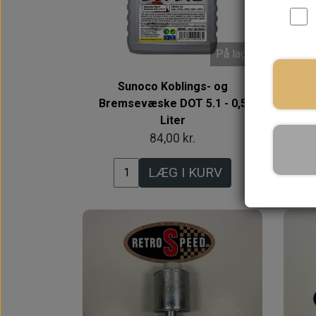
På lager
Sunoco Koblings- og
Bremsevæske DOT 5.1 - 0,5
Reg
Liter
84,00 kr.
LÆG I KURV