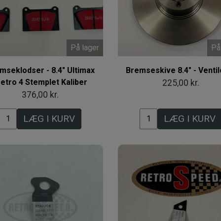
På lager
På
mseklodser - 8.4" Ultimax
Bremseskive 8.4" - Ventil
etro 4 Stemplet Kaliber
225,00 kr.
376,00 kr.
LÆG I KURV
LÆG I KURV