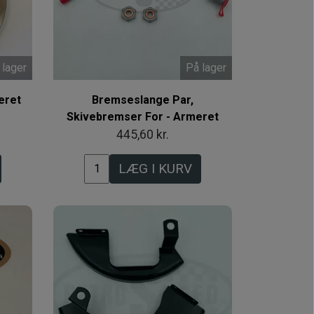
 lager
På lager
eret
Bremseslange Par,
Skivebremser For - Armeret
445,60 kr.
LÆG I KURV