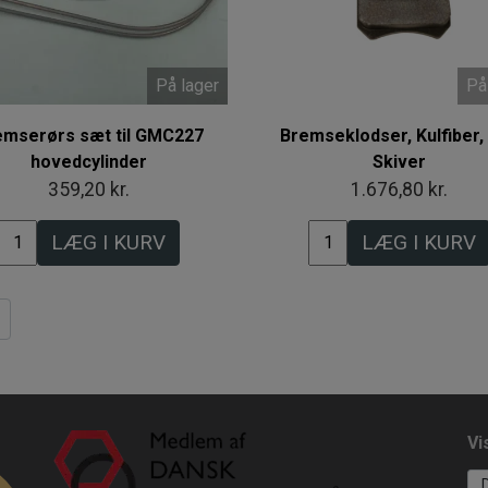
På lager
På
emserørs sæt til GMC227
Bremseklodser, Kulfiber, 
hovedcylinder
Skiver
359,20 kr.
1.676,80 kr.
LÆG I KURV
LÆG I KURV
Vi