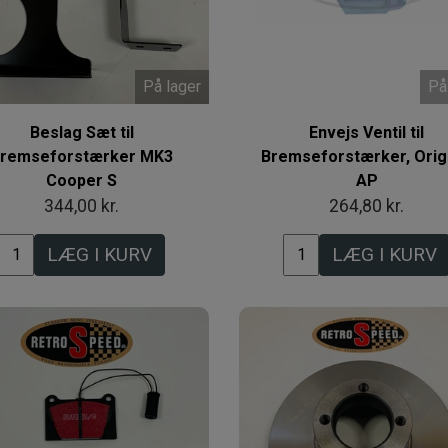
På lager
På
Beslag Sæt til
Envejs Ventil til
remseforstærker MK3
Bremseforstærker, Orig
Cooper S
AP
344,00 kr.
264,80 kr.
LÆG I KURV
LÆG I KURV