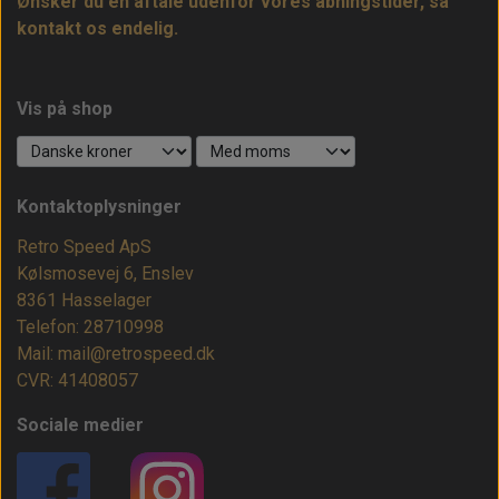
Ønsker du en aftale udenfor vores åbningstider, så
kontakt os endelig.
Vis på shop
Kontaktoplysninger
Retro Speed ApS
Kølsmosevej 6, Enslev
8361 Hasselager
Telefon: 28710998
Mail: mail@retrospeed.dk
CVR: 41408057
Sociale medier