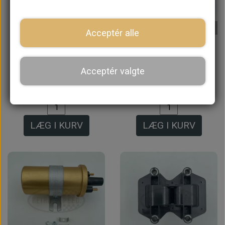
På lager
Acceptér alle
Fjernbetjening til SPi
Ledning fra
og MPi, alarm og
Strømfordeler til
Acceptér valgte
startspærre
Tændspole 1990->
886,40 kr.
280,00 kr.
LÆG I KURV
LÆG I KURV