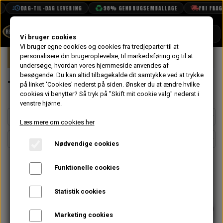
DAG-TIL-DAG LEVERING
98% GENBRUGSEMBALLAGE
FRI FRAGT 
SHOP
Vi bruger cookies
Vi bruger egne cookies og cookies fra tredjeparter til at
Forside
personalisere din brugeroplevelse, til markedsføring og til at
Mini
Elektrisk System
Tænding
BOOK TID
undersøge, hvordan vores hjemmeside anvendes af
besøgende. Du kan altid tilbagekalde dit samtykke ved at trykke
PROJEKTER
Tændspole
på linket 'Cookies' nederst på siden.
Ønsker du at ændre hvilke
TEKNISK DATA
cookies vi benytter? Så tryk på "Skift mit cookie valg" nederst i
venstre hjørne.
OM OS
Læs mere om cookies her
OLIETECH
Nødvendige cookies
VANDPOLERING
Funktionelle cookies
Statistik cookies
Intet billede
Marketing cookies