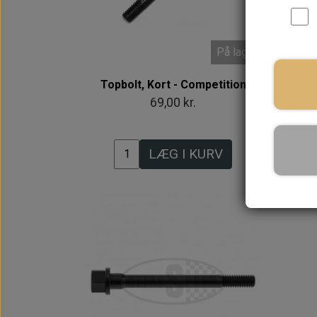
På lager
Topbolt, Kort - Competition
Top
69,00 kr.
LÆG I KURV