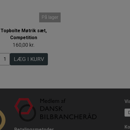
På lager
Topbolte Møtrik sæt,
Competition
160,00 kr.
LÆG I KURV
Vi
Ko
Betalingsmetoder