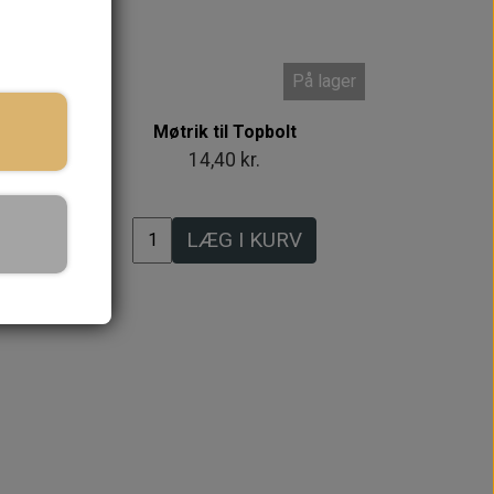
 lager
På lager
ion
Møtrik til Topbolt
14,40 kr.
LÆG I KURV