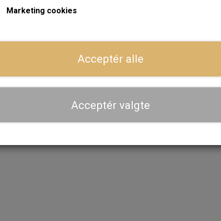
Marketing cookies
På lager
På
Acceptér alle
 Pakning, Big Bore, PAYEN
Topbolte sæt, Competit
AF470
1.129,60 kr.
389,60 kr.
Acceptér valgte
LÆG I KURV
LÆG I KURV
Intet billede