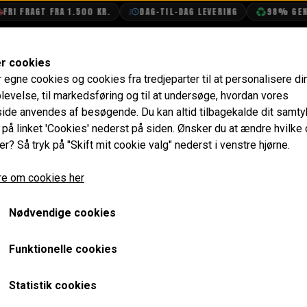
RI FRAGT FRA 1.500 KR.
DAG-TIL-DAG LEVERING
98% GENBR
SHOP
OLIETECH
VANDPOLERING
er cookies
r egne cookies og cookies fra tredjeparter til at personalisere di
 Opgraderinger
Topbolte
levelse, til markedsføring og til at undersøge, hvordan vores
de anvendes af besøgende. Du kan altid tilbagekalde dit samt
e på linket 'Cookies' nederst på siden.
Ønsker du at ændre hvilke
er? Så tryk på "Skift mit cookie valg" nederst i venstre hjørne.
e om cookies her
Nødvendige cookies
Funktionelle cookies
Statistik cookies