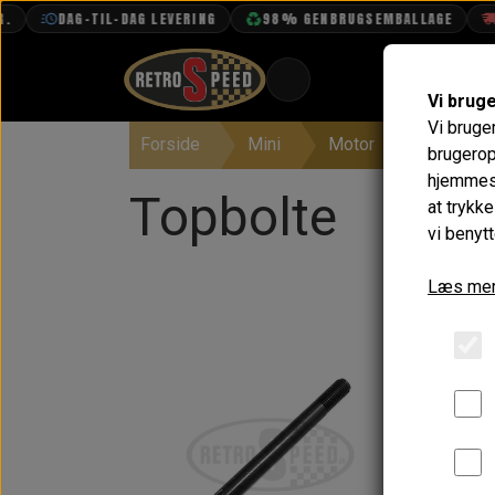
DAG-TIL-DAG LEVERING
98% GENBRUGSEMBALLAGE
F
Vi brug
Vi bruge
Forside
Mini
Motor
Tuning &
BOOK TID
brugerop
hjemmesi
PROJEKTER
Topbolte
at trykk
TEKNISK DATA
vi benytt
OM OS
Læs mer
OLIETECH
VANDPOLERING