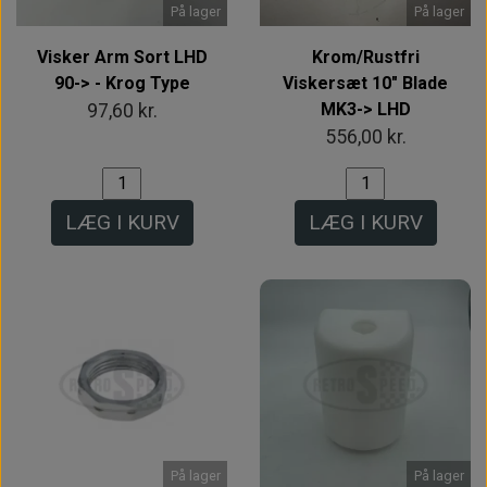
På lager
På lager
Visker Arm Sort LHD
Krom/Rustfri
90-> - Krog Type
Viskersæt 10" Blade
MK3-> LHD
97,60 kr.
556,00 kr.
LÆG I KURV
LÆG I KURV
På lager
På lager