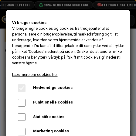
L-DAG LEVERING
98% GENBRUGSEMBALLAGE
FRI FRAGT FRA 1.500 KR
SHOP
Vi bruger cookies
Vi bruger egne cookies og cookies fra tredjeparter til at
Forside
personalisere din brugeroplevelse, til markedsføring og til at
Mini
Elektrisk System
Visker & Vas
BOOK TID
undersøge, hvordan vores hjemmeside anvendes af
besøgende. Du kan altid tilbagekalde dit samtykke ved at trykke
PROJEKTER
Visker & Vasker
på linket 'Cookies' nederst på siden.
Ønsker du at ændre hvilke
TEKNISK DATA
cookies vi benytter? Så tryk på "Skift mit cookie valg" nederst i
venstre hjørne.
Dele
OM OS
Læs mere om cookies her
OLIETECH
Nødvendige cookies
Side 1 / 3
Forrige side
Næste side
VANDPOLERING
Funktionelle cookies
Statistik cookies
Marketing cookies