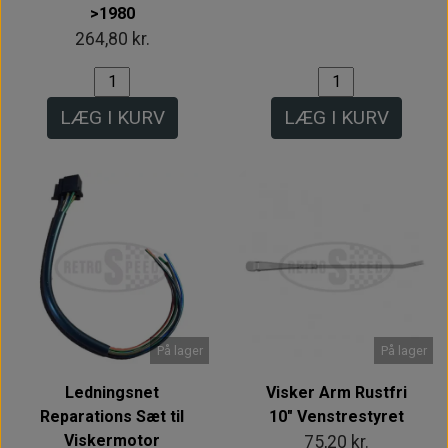
>1980
264,80 kr.
LÆG I KURV
LÆG I KURV
På lager
På lager
Ledningsnet
Visker Arm Rustfri
Reparations Sæt til
10" Venstrestyret
Viskermotor
75,20 kr.