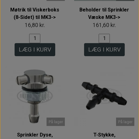
Møtrik til Viskerboks
Beholder til Sprinkler
(8-Sidet) til MK3->
Væske MK3->
16,80 kr.
161,60 kr.
LÆG I KURV
LÆG I KURV
På lager
På lager
Sprinkler Dyse,
T-Stykke,