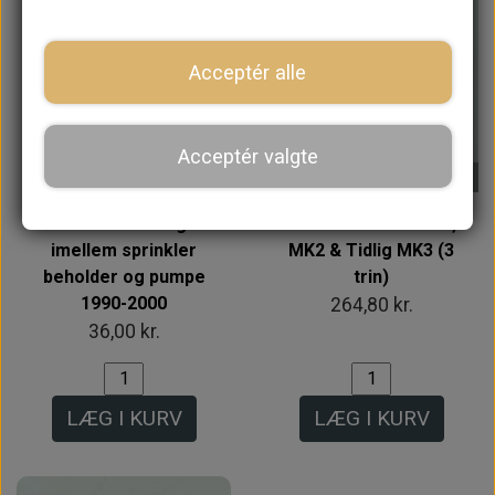
Acceptér alle
Intet billede
Acceptér valgte
På lager
På lager
Gummi tætning
Visker Kontakt MK1,
imellem sprinkler
MK2 & Tidlig MK3 (3
beholder og pumpe
trin)
1990-2000
264,80 kr.
36,00 kr.
LÆG I KURV
LÆG I KURV