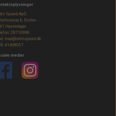
ntaktoplysninger
tro Speed ApS
lsmosevej 6, Enslev
61 Hasselager
lefon: 28710998
il: mail@retrospeed.dk
R: 41408057
ciale medier