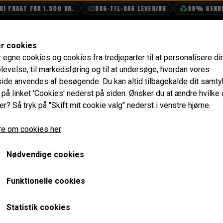
 FRAGT FRA 1.500 KR.
DAG-TIL-DAG LEVERING
98% GENBRU
SHOP
OLIETECH
VANDPOLERING
er cookies
r egne cookies og cookies fra tredjeparter til at personalisere di
levelse, til markedsføring og til at undersøge, hvordan vores
MINI MPI 1997
de anvendes af besøgende. Du kan altid tilbagekalde dit samt
e på linket 'Cookies' nederst på siden.
Ønsker du at ændre hvilke
avet andet rustarbejde og er efterfølgende blevet h
er? Så tryk på "Skift mit cookie valg" nederst i venstre hjørne.
ge og specialdesignet interiør. Minien er i samme
e om cookies her
touchskærm i kabinen.
Nødvendige cookies
binen. Alt sammen adskilt og genopbygget hos Retro
at se den til løbende service og vedligehold!
Funktionelle cookies
Statistik cookies