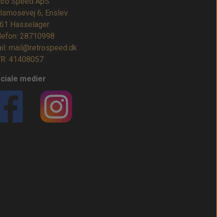
tro Speed ApS
lsmosevej 6, Enslev
61 Hasselager
lefon: 28710998
il: mail@retrospeed.dk
R: 41408057
ciale medier