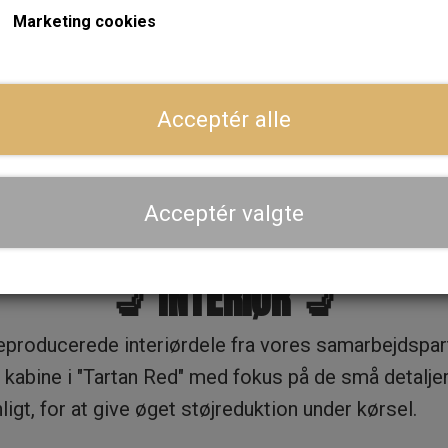
Marketing cookies
at bygge en pæn brugsbil, som også kan præsentere
 samtidig med at vi har fastholdt en lang række af de
Acceptér alle
Acceptér valgte
💺 INTERIØR 💺
eproducerede interiørdele fra vores samarbejdspa
nal kabine i "Tartan Red" med fokus på de små detalje
t, for at give øget støjreduktion under kørsel.