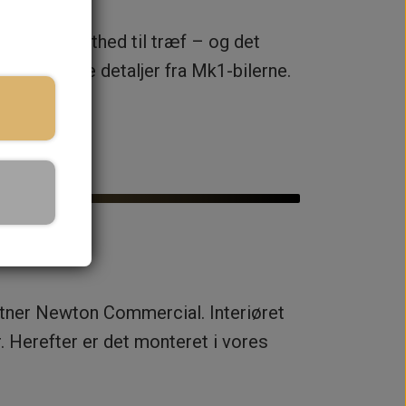
s med stolthed til træf – og det
 tidstypiske detaljer fra Mk1-bilerne.
rtner Newton Commercial. Interiøret
r. Herefter er det monteret i vores