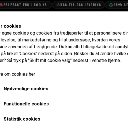
RI FRAGT FRA 1.500 KR.
DAG-TIL-DAG LEVERING
98% GENB
SHOP
OLIETECH
VANDPOLERING
er cookies
r egne cookies og cookies fra tredjeparter til at personalisere di
levelse, til markedsføring og til at undersøge, hvordan vores
SKABELON KOMPLET BIL
de anvendes af besøgende. Du kan altid tilbagekalde dit samt
e på linket 'Cookies' nederst på siden.
Ønsker du at ændre hvilke
ter sit heritage-certifikat i en sjælden kombination
er? Så tryk på "Skift mit cookie valg" nederst i venstre hjørne.
e om cookies her
ro magic wand gearskifte, totalrenoveret og har s
Nødvendige cookies
nteret komplet Cooper S skivebremseundervogn og el
Funktionelle cookies
ri kilometer.
iv karrosseriarbejde, hellakering, ledningsnet, und
Statistik cookies
at genopbygge en bil fra bunden.