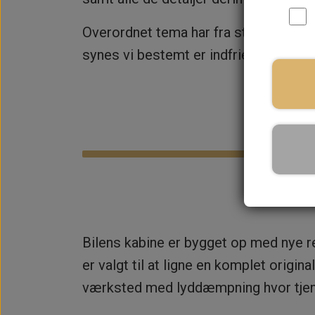
Overordnet tema har fra start været 
synes vi bestemt er indfriet til fulde,
Bilens kabine er bygget op med nye r
er valgt til at ligne en komplet origi
værksted med lyddæmpning hvor tjenlig