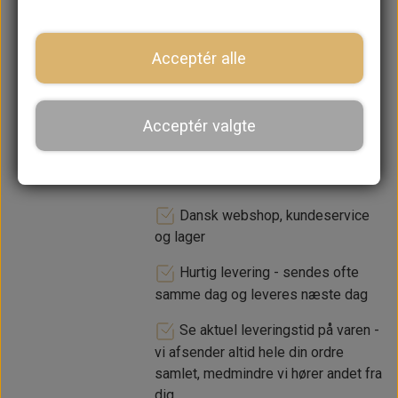
lager. 1-2 dages leveringstid
Acceptér alle
−
+
Acceptér valgte
LÆG I KURV
Dansk webshop, kundeservice
og lager
Hurtig levering - sendes ofte
samme dag og leveres næste dag
Se aktuel leveringstid på varen -
vi afsender altid hele din ordre
samlet, medmindre vi hører andet fra
dig