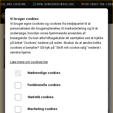
TIL-DAG LEVERING
98% GENBRUGSEMBALLAGE
FRI FRAGT FRA 1.500 
SHOP
Vi bruger cookies
Vi bruger egne cookies og cookies fra tredjeparter til at
Forside
personalisere din brugeroplevelse, til markedsføring og til at
Mini
Karrosseri
Bund
Bagagel
BOOK TID
undersøge, hvordan vores hjemmeside anvendes af
besøgende. Du kan altid tilbagekalde dit samtykke ved at trykke
PROJEKTER
Bagagelomme
på linket 'Cookies' nederst på siden.
Ønsker du at ændre hvilke
TEKNISK DATA
cookies vi benytter? Så tryk på "Skift mit cookie valg" nederst i
Bund - Højre,
venstre hjørne.
OM OS
Original
Læs mere om cookies her
På lager
OLIETECH
Nødvendige cookies
VANDPOLERING
264,80 kr.
Varenummer: 14A8994
Funktionelle cookies
Original Heritage pladedel
Statistik cookies
Marketing cookies
Forventet leveringstid:
Varen er på