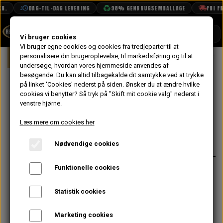
.
DAG-TIL-DAG LEVERING
98% GENBRUGSEMBALLAGE
FRI FRA
SHOP
Vi bruger cookies
Vi bruger egne cookies og cookies fra tredjeparter til at
Forside
personalisere din brugeroplevelse, til markedsføring og til at
Mini
Karrosseri
Bag
Baglygte
BOOK TID
undersøge, hvordan vores hjemmeside anvendes af
besøgende. Du kan altid tilbagekalde dit samtykke ved at trykke
PROJEKTER
Baglygte Plade
på linket 'Cookies' nederst på siden.
Ønsker du at ændre hvilke
TEKNISK DATA
cookies vi benytter? Så tryk på "Skift mit cookie valg" nederst i
Højre MK1
venstre hjørne.
OM OS
Læs mere om cookies her
159,20 kr.
OLIETECH
Nødvendige cookies
Varenummer: MS026R
VANDPOLERING
På lager
Funktionelle cookies
Bruges til ombygning fra Mk2 lygter
til de små Mk1 lygter for at få et
Statistik cookies
retro look eller bare skifte rep del.
Kan både bruges til at konvertere fra
Marketing cookies