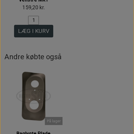
159,20 kr.
LÆG I KURV
Andre købte også
På lager
Baglygte Plade