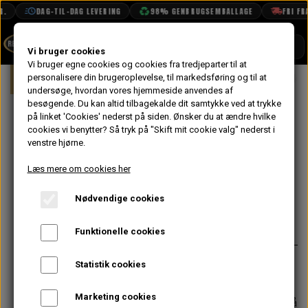
.
DAG-TIL-DAG LEVERING
98% GENBRUGSEMBALLAGE
FRI FRAG
SHOP
Vi bruger cookies
Vi bruger egne cookies og cookies fra tredjeparter til at
Forside
personalisere din brugeroplevelse, til markedsføring og til at
Mini
Karrosseri
Sider
Bagskær
BOOK TID
undersøge, hvordan vores hjemmeside anvendes af
besøgende. Du kan altid tilbagekalde dit samtykke ved at trykke
PROJEKTER
Bagskærm
på linket 'Cookies' nederst på siden.
Ønsker du at ændre hvilke
TEKNISK DATA
cookies vi benytter? Så tryk på "Skift mit cookie valg" nederst i
Saloon MK3->
venstre hjørne.
OM OS
Uoriginal - Højre
Læs mere om cookies her
OLIETECH
På lager
Nødvendige cookies
VANDPOLERING
800,00 kr.
Varenummer: MS18R
Funktionelle cookies
Alternativt vare nr: 40-12-51-2
Statistik cookies
Marketing cookies
Forventet leveringstid:
Varen er på