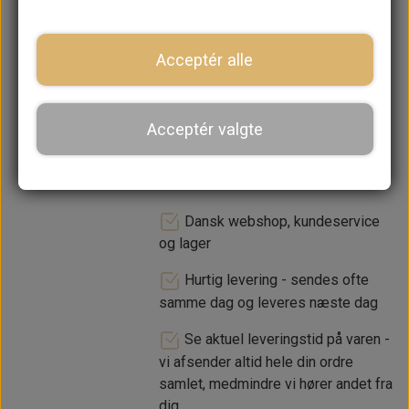
lager. 1-2 dages leveringstid
Acceptér alle
−
+
Acceptér valgte
LÆG I KURV
Dansk webshop, kundeservice
og lager
Hurtig levering - sendes ofte
samme dag og leveres næste dag
Se aktuel leveringstid på varen -
vi afsender altid hele din ordre
samlet, medmindre vi hører andet fra
dig