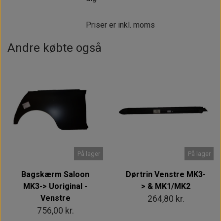
Priser er inkl. moms
Andre købte også
På lager
På lager
Bagskærm Saloon
Dørtrin Venstre MK3-
MK3-> Uoriginal -
> & MK1/MK2
Venstre
264,80 kr.
756,00 kr.