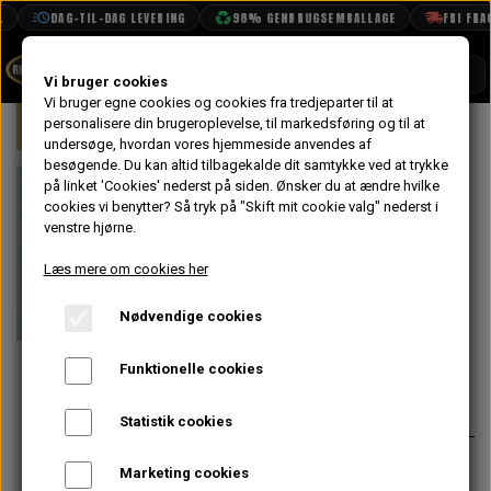
DAG-TIL-DAG LEVERING
98% GENBRUGSEMBALLAGE
FRI FRAGT
SHOP
Vi bruger cookies
Vi bruger egne cookies og cookies fra tredjeparter til at
Forside
personalisere din brugeroplevelse, til markedsføring og til at
Mini
Indsugning & Brændstofsystem
BOOK TID
undersøge, hvordan vores hjemmeside anvendes af
besøgende. Du kan altid tilbagekalde dit samtykke ved at trykke
PROJEKTER
Benzinslange
på linket 'Cookies' nederst på siden.
Ønsker du at ændre hvilke
TEKNISK DATA
cookies vi benytter? Så tryk på "Skift mit cookie valg" nederst i
Armeret
venstre hjørne.
OM OS
Udvendig - L =
Læs mere om cookies her
OLIETECH
6.75"
Nødvendige cookies
VANDPOLERING
På lager
Funktionelle cookies
30,40 kr.
Varenummer: PPK2
Statistik cookies
Spændebånd til disse er:
ACH5854
Marketing cookies