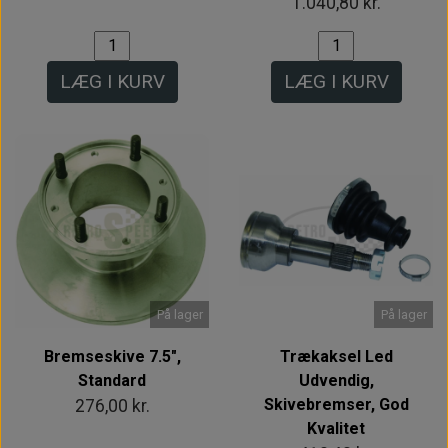
1.040,80 kr.
LÆG I KURV
LÆG I KURV
På lager
På lager
Bremseskive 7.5",
Trækaksel Led
Standard
Udvendig,
Skivebremser, God
276,00 kr.
Kvalitet