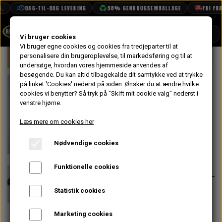
DAG-TIL-DAG LEVERING
98% GENBRUGSEMBALLAGE
FRI FRAG
SHOP
Vi bruger cookies
Vi bruger egne cookies og cookies fra tredjeparter til at
Forside
personalisere din brugeroplevelse, til markedsføring og til at
Mini
Eksteriør
Visker & Vasker Del
BOOK TID
undersøge, hvordan vores hjemmeside anvendes af
besøgende. Du kan altid tilbagekalde dit samtykke ved at trykke
PROJEKTER
Beslag til
på linket 'Cookies' nederst på siden.
Ønsker du at ændre hvilke
TEKNISK DATA
cookies vi benytter? Så tryk på "Skift mit cookie valg" nederst i
Sprinkler
venstre hjørne.
OM OS
Pumpe, Mk2
Læs mere om cookies her
OLIETECH
Nødvendige cookies
VANDPOLERING
108,00 kr.
Varenummer: GWW102BRACKET
Funktionelle cookies
Beslag til montering af sprinkler
Statistik cookies
pumpe Mini mk2
Marketing cookies