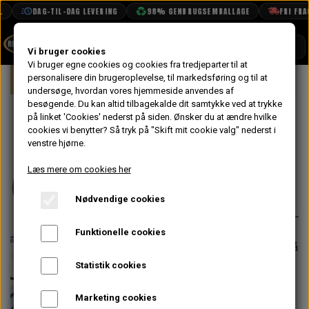
DAG-TIL-DAG LEVERING
98% GENBRUGSEMBALLAGE
FRI FRAGT
SHOP
Vi bruger cookies
Vi bruger egne cookies og cookies fra tredjeparter til at
Forside
personalisere din brugeroplevelse, til markedsføring og til at
Mini
Elektrisk System
Lygter & La
BOOK TID
undersøge, hvordan vores hjemmeside anvendes af
besøgende. Du kan altid tilbagekalde dit samtykke ved at trykke
PROJEKTER
Blink Kontakt
på linket 'Cookies' nederst på siden.
Ønsker du at ændre hvilke
TEKNISK DATA
cookies vi benytter? Så tryk på "Skift mit cookie valg" nederst i
Arm, MK1
venstre hjørne.
OM OS
Læs mere om cookies her
592,00 kr.
OLIETECH
Nødvendige cookies
Varenummer: 2A6215
VANDPOLERING
På lager
Funktionelle cookies
Forventet leveringstid:
Varen er på
lager. 1-2 dages leveringstid
Statistik cookies
−
+
Marketing cookies