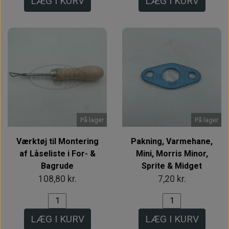
LÆG I KURV
LÆG I KURV
På lager
På lager
Værktøj til Montering
Pakning, Varmehane,
af Låseliste i For- &
Mini, Morris Minor,
Bagrude
Sprite & Midget
108,80 kr.
7,20 kr.
LÆG I KURV
LÆG I KURV