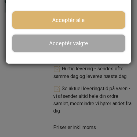
Acceptér alle
LÆG I KURV
Acceptér valgte
Dansk webshop, kundeservice
og lager
Hurtig levering - sendes ofte
samme dag og leveres næste dag
Se aktuel leveringstid på varen -
vi afsender altid hele din ordre
samlet, medmindre vi hører andet fra
dig
Priser er inkl. moms