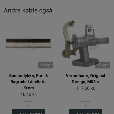
Andre købte også
På lager
På lager
Samlestykke, For- &
Varmehane, Original
Bagrude Låseliste,
Design, MK3->
Krom
117,60 kr.
46,40 kr.