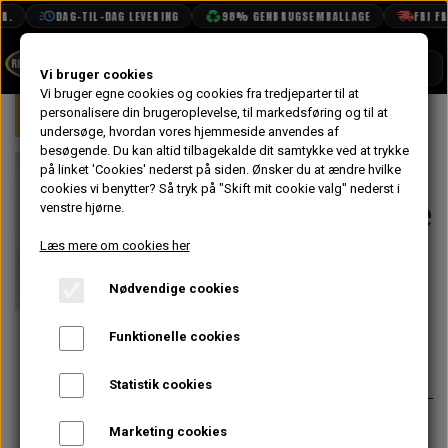
.
DAG-TIL-DAG LEVERING
98% GENBRUGSEMBALLAGE
FRI FRA
SHOP
Vi bruger cookies
Vi bruger egne cookies og cookies fra tredjeparter til at
Forside
personalisere din brugeroplevelse, til markedsføring og til at
Mini
Motor
Topstykke
Ventile
BOOK TID
undersøge, hvordan vores hjemmeside anvendes af
besøgende. Du kan altid tilbagekalde dit samtykke ved at trykke
PROJEKTER
Dobbelt Ventil
på linket 'Cookies' nederst på siden.
Ønsker du at ændre hvilke
TEKNISK DATA
cookies vi benytter? Så tryk på "Skift mit cookie valg" nederst i
Fjeder Sæt Race
venstre hjørne.
OM OS
Op til 0.570"
Læs mere om cookies her
OLIETECH
Løft
Nødvendige cookies
VANDPOLERING
På lager
Funktionelle cookies
463,20 kr.
Varenummer: C-AEA527
Statistik cookies
280 lb dobbelt fjeder til brug op til
Marketing cookies