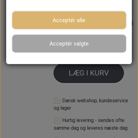
Der skal bruges 2 stk
Acceptér alle
Forventet leveringstid:
Varen er på
lager. 1-2 dages leveringstid
Acceptér valgte
−
+
LÆG I KURV
Dansk webshop, kundeservice
og lager
Hurtig levering - sendes ofte
samme dag og leveres næste dag