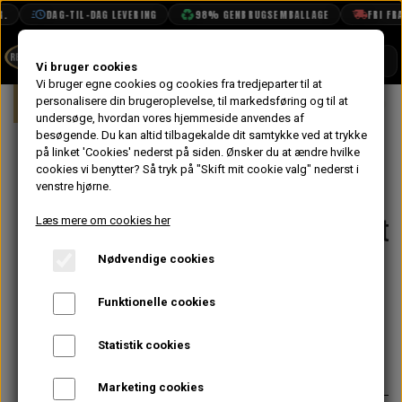
DAG-TIL-DAG LEVERING
98% GENBRUGSEMBALLAGE
FRI FRAG
SHOP
Vi bruger cookies
Vi bruger egne cookies og cookies fra tredjeparter til at
Forside
personalisere din brugeroplevelse, til markedsføring og til at
Mini
Undervogn & Styrtøj
For
BOOK TID
undersøge, hvordan vores hjemmeside anvendes af
besøgende. Du kan altid tilbagekalde dit samtykke ved at trykke
PROJEKTER
Forbro Gummi
på linket 'Cookies' nederst på siden.
Ønsker du at ændre hvilke
TEKNISK DATA
cookies vi benytter? Så tryk på "Skift mit cookie valg" nederst i
Ophæng
venstre hjørne.
OM OS
Tværvange/Midt
Læs mere om cookies her
OLIETECH
Rund 1976-> -
Nødvendige cookies
VANDPOLERING
På lager
Poly
Funktionelle cookies
64,00 kr.
Statistik cookies
Varenummer: KGE100050SP
Marketing cookies