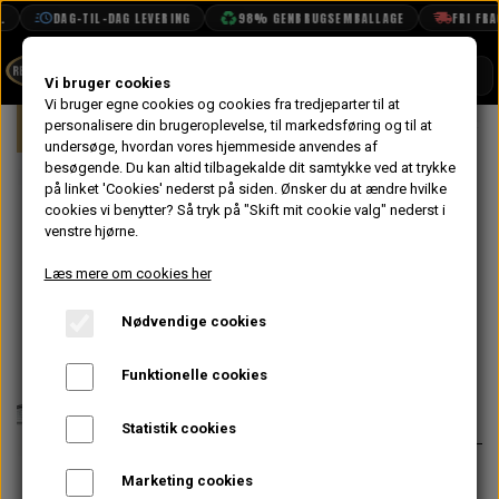
DAG-TIL-DAG LEVERING
98% GENBRUGSEMBALLAGE
FRI FRAGT
SHOP
Vi bruger cookies
Vi bruger egne cookies og cookies fra tredjeparter til at
Forside
personalisere din brugeroplevelse, til markedsføring og til at
Mini
Eksteriør
Front Gitter
Fro
BOOK TID
undersøge, hvordan vores hjemmeside anvendes af
besøgende. Du kan altid tilbagekalde dit samtykke ved at trykke
PROJEKTER
Front Gitter
på linket 'Cookies' nederst på siden.
Ønsker du at ændre hvilke
TEKNISK DATA
cookies vi benytter? Så tryk på "Skift mit cookie valg" nederst i
Wavy - MK2->
venstre hjørne.
OM OS
med Udvendig
Læs mere om cookies her
OLIETECH
Opluk
Nødvendige cookies
VANDPOLERING
På lager
Funktionelle cookies
1.484,80 kr.
Varenummer: 8B12507
Statistik cookies
Wavy grille look fra MK1/MK2, men
Marketing cookies