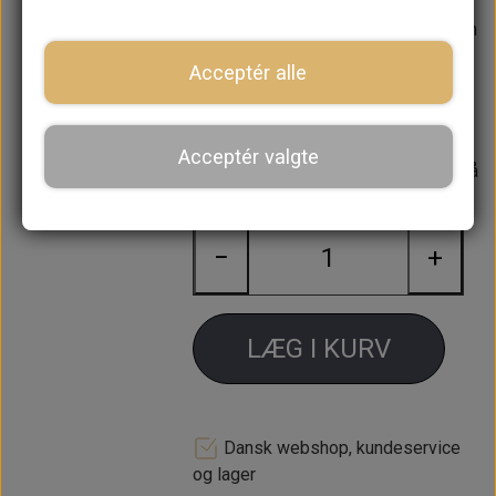
lavet i den nye type frontgitter med
blank liste på kofangerlæben, så den
passer på ALLE Mini'er fra MK2->
Acceptér alle
Med udvendig åbning af motorhjelm.
Acceptér valgte
Forventet leveringstid:
Varen er på
lager. 1-2 dages leveringstid
−
+
LÆG I KURV
Dansk webshop, kundeservice
og lager