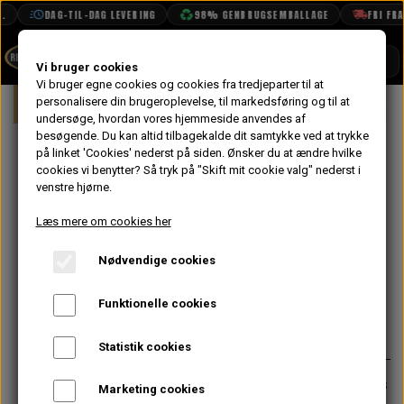
DAG-TIL-DAG LEVERING
98% GENBRUGSEMBALLAGE
FRI FRAG
SHOP
Vi bruger cookies
Vi bruger egne cookies og cookies fra tredjeparter til at
Forside
personalisere din brugeroplevelse, til markedsføring og til at
Mini
Eksteriør
Visker & Vasker Del
BOOK TID
undersøge, hvordan vores hjemmeside anvendes af
besøgende. Du kan altid tilbagekalde dit samtykke ved at trykke
PROJEKTER
Gear til Visker
på linket 'Cookies' nederst på siden.
Ønsker du at ændre hvilke
TEKNISK DATA
cookies vi benytter? Så tryk på "Skift mit cookie valg" nederst i
Motor, 120
venstre hjørne.
OM OS
grader - Van og
Læs mere om cookies her
OLIETECH
Pick-up ->1980
Nødvendige cookies
VANDPOLERING
Funktionelle cookies
366,40 kr.
Varenummer: 37H2736
Statistik cookies
Passer til MK2/3 - MK1 kan ikke fås
Marketing cookies