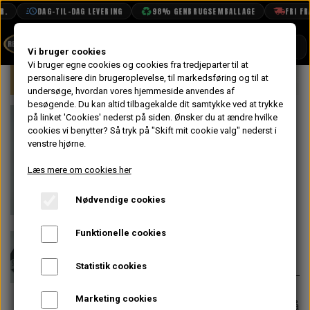
.
DAG-TIL-DAG LEVERING
98% GENBRUGSEMBALLAGE
FRI FRAG
SHOP
Vi bruger cookies
Vi bruger egne cookies og cookies fra tredjeparter til at
Forside
personalisere din brugeroplevelse, til markedsføring og til at
Mini
Elektrisk System
Lygter & La
BOOK TID
undersøge, hvordan vores hjemmeside anvendes af
besøgende. Du kan altid tilbagekalde dit samtykke ved at trykke
PROJEKTER
Gummipakning
på linket 'Cookies' nederst på siden.
Ønsker du at ændre hvilke
TEKNISK DATA
cookies vi benytter? Så tryk på "Skift mit cookie valg" nederst i
mellem
venstre hjørne.
OM OS
Forlygtehus og
Læs mere om cookies her
OLIETECH
Forskærm
Nødvendige cookies
VANDPOLERING
På lager
Funktionelle cookies
26,40 kr.
Varenummer: 9403
Statistik cookies
Marketing cookies
Forventet leveringstid:
Varen er på