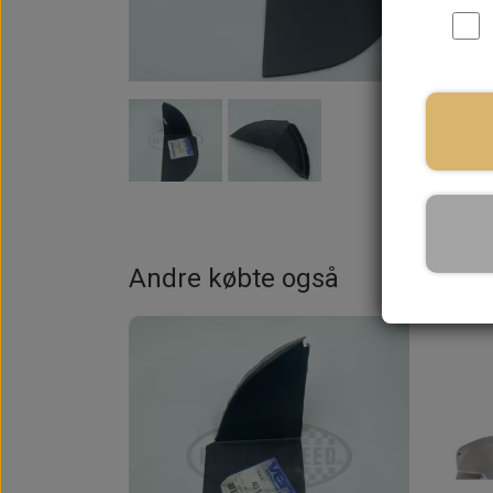
På la
Andre købte også