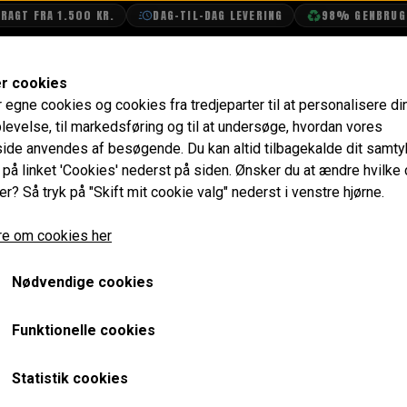
GT FRA 1.500 KR.
DAG-TIL-DAG LEVERING
98% GENBRUGSEM
SHOP
OLIETECH
VANDPOLERING
er cookies
r egne cookies og cookies fra tredjeparter til at personalisere di
Bagpanel blændplade Indvendig Venstre
levelse, til markedsføring og til at undersøge, hvordan vores
de anvendes af besøgende. Du kan altid tilbagekalde dit samt
Bagpanel blændplade Ind
e på linket 'Cookies' nederst på siden.
Ønsker du at ændre hvilke
er? Så tryk på "Skift mit cookie valg" nederst i venstre hjørne.
140,00 kr.
e om cookies her
Varenummer: MS40L
Nødvendige cookies
Forventet leveringstid:
Varen er på lager. 1-2 dages leve
Funktionelle cookies
LÆG I 
−
+
Statistik cookies