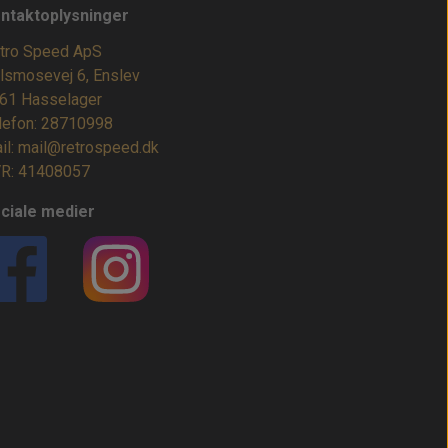
ntaktoplysninger
tro Speed ApS
lsmosevej 6, Enslev
61 Hasselager
lefon: 28710998
il: mail@retrospeed.dk
R: 41408057
ciale medier