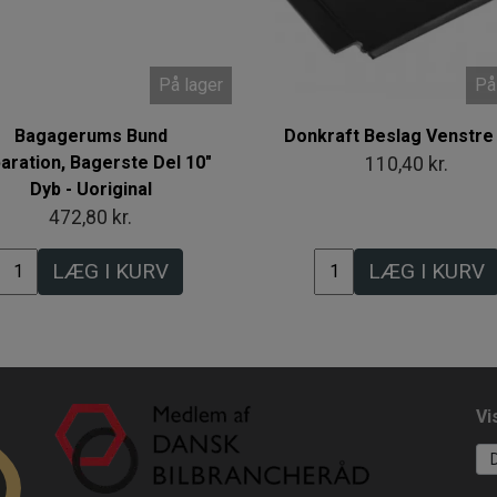
På lager
På
Bagagerums Bund
Donkraft Beslag Venstre
aration, Bagerste Del 10"
110,40 kr.
Dyb - Uoriginal
472,80 kr.
LÆG I KURV
LÆG I KURV
Vi