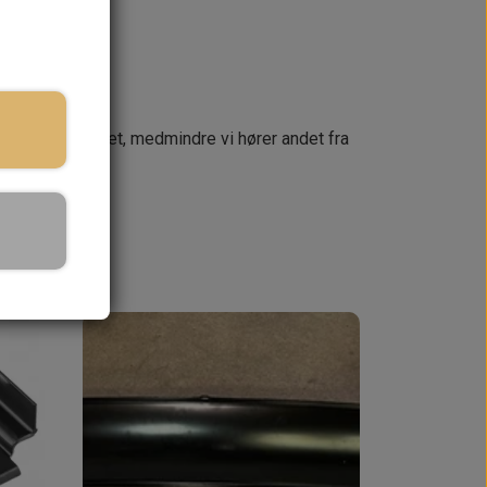
næste dag
 din ordre samlet, medmindre vi hører andet fra