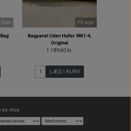
 lager
På lager
 Bag
Bagpanel Uden Huller MK1-4,
Original
1.189,60 kr.
LÆG I KURV
s på shop