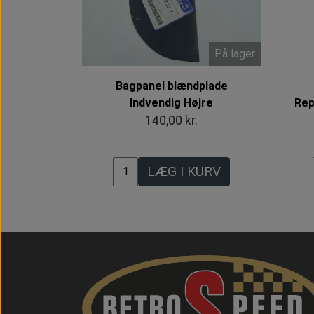
På lager
Bagpanel blændplade
Indvendig Højre
Rep
140,00 kr.
LÆG I KURV