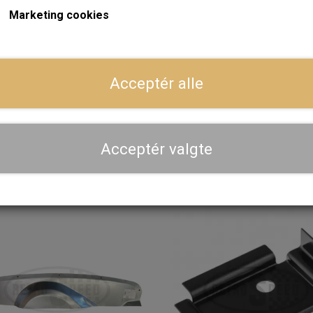
Marketing cookies
Dansk webshop, kundeservice og lager
ger
Hurtig levering - sendes ofte samme dag og leveres 
Acceptér alle
Se aktuel leveringstid på varen - vi afsender altid hele
dig
Priser er inkl. moms
Acceptér valgte