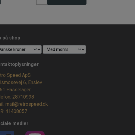
s på shop
ntaktoplysninger
tro Speed ApS
lsmosevej 6, Enslev
61 Hasselager
lefon: 28710998
il: mail@retrospeed.dk
R: 41408057
ciale medier