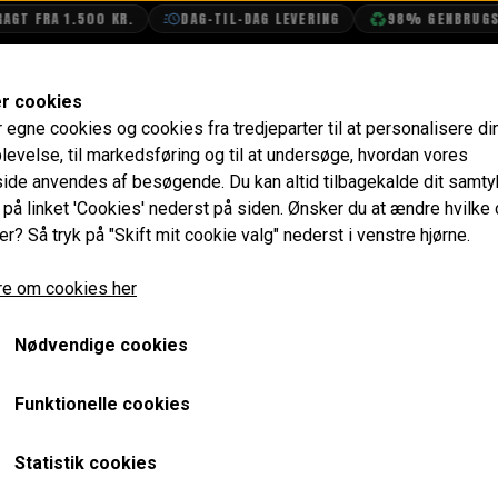
 FRA 1.500 KR.
DAG-TIL-DAG LEVERING
98% GENBRUGSEMB
SHOP
OLIETECH
VANDPOLERING
er cookies
r egne cookies og cookies fra tredjeparter til at personalisere di
Hjul Cylinder, Bag 9/16" (14,3mm) Uoriginal
levelse, til markedsføring og til at undersøge, hvordan vores
de anvendes af besøgende. Du kan altid tilbagekalde dit samt
Hjul Cylinder, Bag 9/16" 
e på linket 'Cookies' nederst på siden.
Ønsker du at ændre hvilke
er? Så tryk på "Skift mit cookie valg" nederst i venstre hjørne.
132,80 kr.
e om cookies her
Varenummer: GWC1131
Nødvendige cookies
Pakning medfølger IKKE.
Det er almindeligt at huller til udluftningsskruer samt styre
Funktionelle cookies
nyt sted for at kunne montere hjul cylindrene. I gamle dage v
cylinder, men i dag er ankerpladerne universal og man tilpa
Statistik cookies
Kan også bruges til Austin A40.