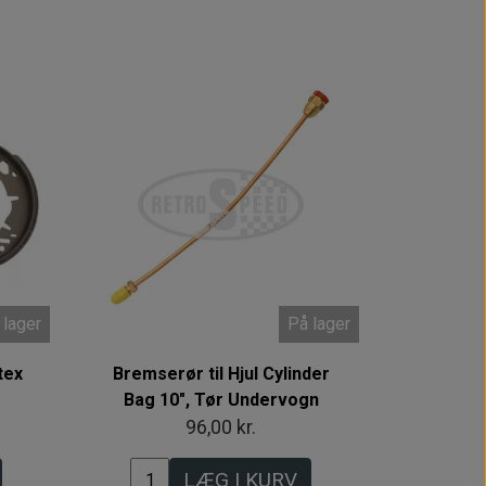
 lager
På lager
tex
Bremserør til Hjul Cylinder
Bag 10", Tør Undervogn
96,00 kr.
LÆG I KURV