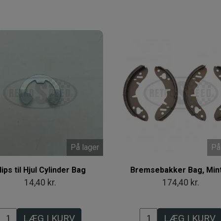
På lager
På
lips til Hjul Cylinder Bag
Bremsebakker Bag, Min
14,40 kr.
174,40 kr.
LÆG I KURV
LÆG I KURV