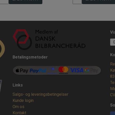
Vi
Ko
Betalingsmetoder
Re
Kø
83
Te
Links
Ma
Salgs- og leveringsbetingelser
CV
Kunde login
So
Om os
Kontakt