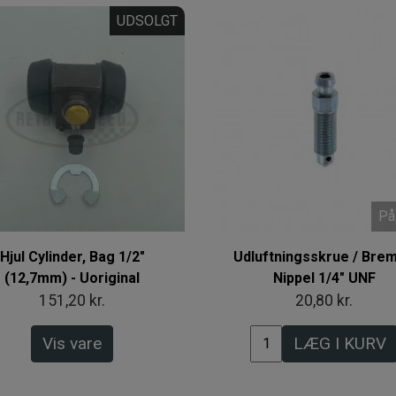
UDSOLGT
På
Hjul Cylinder, Bag 1/2"
Udluftningsskrue / Bre
(12,7mm) - Uoriginal
Nippel 1/4" UNF
151,20 kr.
20,80 kr.
Vis vare
LÆG I KURV