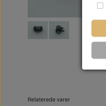
På la
Relaterede varer