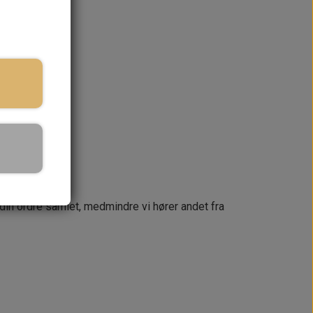
ringstid
KURV
næste dag
 din ordre samlet, medmindre vi hører andet fra