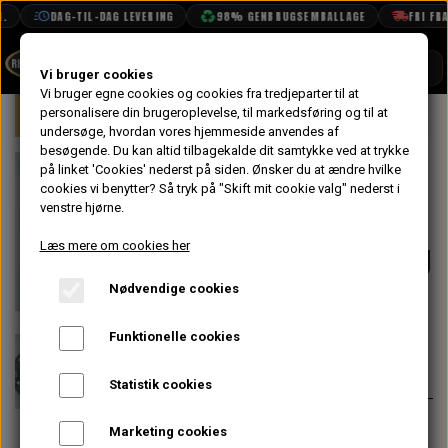
DAG-TIL-DAG LEVERING
98% GENBRUGSEMBALLAGE
FRI FRAG
SHOP
Vi bruger cookies
Vi bruger egne cookies og cookies fra tredjeparter til at
Forside
personalisere din brugeroplevelse, til markedsføring og til at
Mini
Kobling & Svinghjul
Opgraderin
BOOK TID
undersøge, hvordan vores hjemmeside anvendes af
besøgende. Du kan altid tilbagekalde dit samtykke ved at trykke
PROJEKTER
MED Verto
på linket 'Cookies' nederst på siden.
Ønsker du at ændre hvilke
TEKNISK DATA
cookies vi benytter? Så tryk på "Skift mit cookie valg" nederst i
Svinghjul Ultra
venstre hjørne.
OM OS
Let med Kobling
Læs mere om cookies her
OLIETECH
til MPi Stage 2
Nødvendige cookies
VANDPOLERING
På lager
Funktionelle cookies
6.500,00 kr.
Varenummer: MED-4622-MPU
Statistik cookies
Det ultimative Verto
Marketing cookies