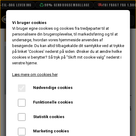
TIL-DAG LEVERING
98% GENBRUGSEMBALLAGE
FRI FRAGT FRA 1.500 
SHOP
Vi bruger cookies
Vi bruger egne cookies og cookies fra tredjeparter til at
Forside
personalisere din brugeroplevelse, til markedsføring og til at
Mini
Motor
Blok
Not, Krumtap
BOOK TID
undersøge, hvordan vores hjemmeside anvendes af
besøgende. Du kan altid tilbagekalde dit samtykke ved at trykke
PROJEKTER
Not, Krumtap
på linket 'Cookies' nederst på siden.
Ønsker du at ændre hvilke
TEKNISK DATA
cookies vi benytter? Så tryk på "Skift mit cookie valg" nederst i
Remskive
venstre hjørne.
OM OS
Læs mere om cookies her
83,20 kr.
OLIETECH
Nødvendige cookies
Varenummer: 6K836
VANDPOLERING
På lager
Funktionelle cookies
Forventet leveringstid:
Varen er på
lager. 1-2 dages leveringstid
Statistik cookies
−
+
Marketing cookies