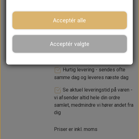
Acceptér alle
LÆG I KURV
Acceptér valgte
Dansk webshop, kundeservice
og lager
Hurtig levering - sendes ofte
samme dag og leveres næste dag
Se aktuel leveringstid på varen -
vi afsender altid hele din ordre
samlet, medmindre vi hører andet fra
dig
Priser er inkl. moms