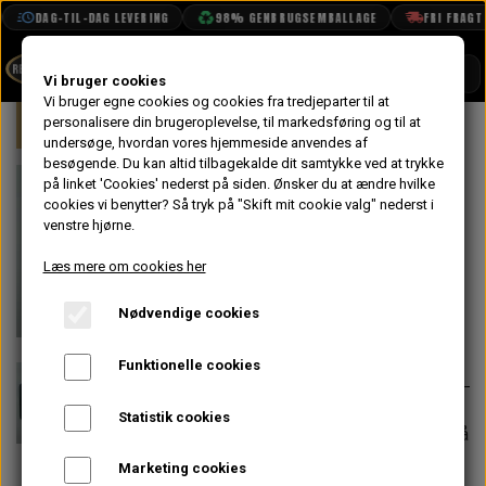
DAG-TIL-DAG LEVERING
98% GENBRUGSEMBALLAGE
FRI FRAGT F
SHOP
Vi bruger cookies
Vi bruger egne cookies og cookies fra tredjeparter til at
Forside
personalisere din brugeroplevelse, til markedsføring og til at
Mini
Bremser
Håndbremse
Pa
BOOK TID
undersøge, hvordan vores hjemmeside anvendes af
besøgende. Du kan altid tilbagekalde dit samtykke ved at trykke
PROJEKTER
Pakning til
på linket 'Cookies' nederst på siden.
Ønsker du at ændre hvilke
TEKNISK DATA
cookies vi benytter? Så tryk på "Skift mit cookie valg" nederst i
Håndbremse
venstre hjørne.
OM OS
Kabel Plade
Læs mere om cookies her
OLIETECH
Nødvendige cookies
VANDPOLERING
På lager
14,40 kr.
Varenummer: 21A385
Funktionelle cookies
Statistik cookies
Forventet leveringstid:
Varen er på
lager. 1-2 dages leveringstid
Marketing cookies