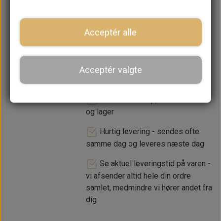
−
+
Acceptér alle
LÆG I KURV
Acceptér valgte
Dansk webshop, kundeservice
og lager
Hurtig levering - sendes ofte
samme dag og leveres næste dag
Se aktuel leveringstid på varen -
vi afsender altid hele din ordre
samlet, medmindre vi hører andet fra
dig