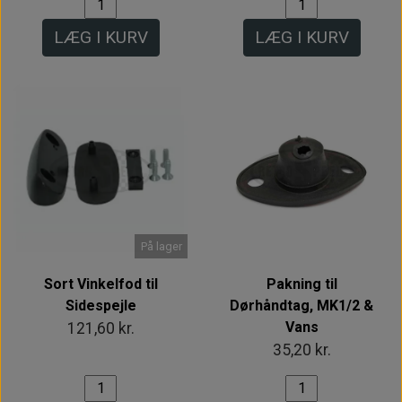
LÆG I KURV
LÆG I KURV
På lager
Sort Vinkelfod til
Pakning til
Sidespejle
Dørhåndtag, MK1/2 &
Vans
121,60 kr.
35,20 kr.