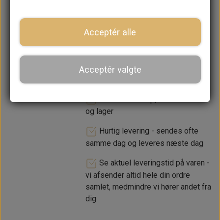
−
+
Acceptér alle
LÆG I KURV
Acceptér valgte
Dansk webshop, kundeservice
og lager
Hurtig levering - sendes ofte
samme dag og leveres næste dag
Se aktuel leveringstid på varen -
vi afsender altid hele din ordre
samlet, medmindre vi hører andet fra
dig