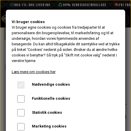
DAG-TIL-DAG LEVERING
98% GENBRUGSEMBALLAGE
FRI FRAG
SHOP
Vi bruger cookies
Vi bruger egne cookies og cookies fra tredjeparter til at
Forside
personalisere din brugeroplevelse, til markedsføring og til at
Mini
Indsugning & Brændstofsystem
BOOK TID
undersøge, hvordan vores hjemmeside anvendes af
besøgende. Du kan altid tilbagekalde dit samtykke ved at trykke
PROJEKTER
Pakning til
på linket 'Cookies' nederst på siden.
Ønsker du at ændre hvilke
TEKNISK DATA
cookies vi benytter? Så tryk på "Skift mit cookie valg" nederst i
Tankmåler -
venstre hjørne.
OM OS
Gummi
Læs mere om cookies her
OLIETECH
Nødvendige cookies
VANDPOLERING
På lager
24,80 kr.
Varenummer: ARA1502
Funktionelle cookies
Statistik cookies
Forventet leveringstid:
Varen er på
lager. 1-2 dages leveringstid
Marketing cookies