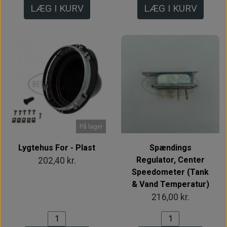
LÆG I KURV
LÆG I KURV
På lager
Lygtehus For - Plast
Spændings
Regulator, Center
202,40 kr.
Speedometer (Tank
& Vand Temperatur)
216,00 kr.