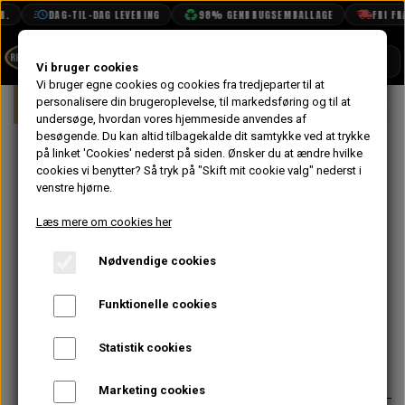
.
DAG-TIL-DAG LEVERING
98% GENBRUGSEMBALLAGE
FRI FRA
SHOP
Vi bruger cookies
Vi bruger egne cookies og cookies fra tredjeparter til at
Forside
personalisere din brugeroplevelse, til markedsføring og til at
Mini
Gearkasse & Drivlinje
Opgrade
BOOK TID
undersøge, hvordan vores hjemmeside anvendes af
besøgende. Du kan altid tilbagekalde dit samtykke ved at trykke
PROJEKTER
Quaife ATB
på linket 'Cookies' nederst på siden.
Ønsker du at ændre hvilke
TEKNISK DATA
cookies vi benytter? Så tryk på "Skift mit cookie valg" nederst i
Spær
venstre hjørne.
OM OS
differentiale til
Læs mere om cookies her
OLIETECH
Standard
Nødvendige cookies
VANDPOLERING
Kron/Spidshjul
Funktionelle cookies
8.014,40 kr.
Statistik cookies
Varenummer: C-AJJ3390
Marketing cookies