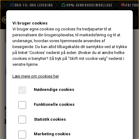
DAG-TIL-DAG LEVERING
98% GENBRUGSEMBALLAGE
FRI FRAGT
SHOP
Vi bruger cookies
Vi bruger egne cookies og cookies fra tredjeparter til at
Forside
personalisere din brugeroplevelse, til markedsføring og til at
Mini
Styling
Fælge & Dæk
12"
BOOK TID
undersøge, hvordan vores hjemmeside anvendes af
besøgende. Du kan altid tilbagekalde dit samtykke ved at trykke
PROJEKTER
Rallye Special
på linket 'Cookies' nederst på siden.
Ønsker du at ændre hvilke
TEKNISK DATA
cookies vi benytter? Så tryk på "Skift mit cookie valg" nederst i
Hjulsæt med
venstre hjørne.
OM OS
Sort Center
Læs mere om cookies her
OLIETECH
6x12" og
Nødvendige cookies
VANDPOLERING
Yokohama
Funktionelle cookies
A539
Statistik cookies
6.420,00 kr.
Marketing cookies