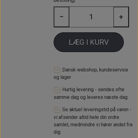
bestilling)
justering frem og tilbage i
hjulkassen.
−
+
Minilight hjulsæt (4 fælge) 6x12"
med sort center, blank kant & blank
centerkapsel. Indpresningsmålet er
LÆG I KURV
ET -7mm med Yokohama A539 165 /
60 12" dæk monteret og
afbalanceret.
Dansk webshop, kundeservice
Krom hjulbolte og centerkapsler
og lager
medfølger.
Hurtig levering - sendes ofte
Bredde 6"
samme dag og leveres næste dag
Diameter 12"
Se aktuel leveringstid på varen -
Krydsmål 4x101,6mm
vi afsender altid hele din ordre
samlet, medmindre vi hører andet fra
ET -7mm
dig