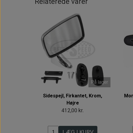
Relaterede varer
På lager
Sidespejl, Firkantet, Krom,
Mon
Højre
412,00 kr.
LÆG I KURV