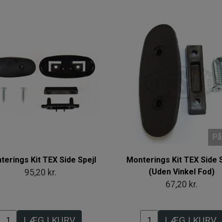
På
terings Kit TEX Side Spejl
Monterings Kit TEX Side S
(Uden Vinkel Fod)
95,20 kr.
67,20 kr.
LÆG I KURV
LÆG I KURV