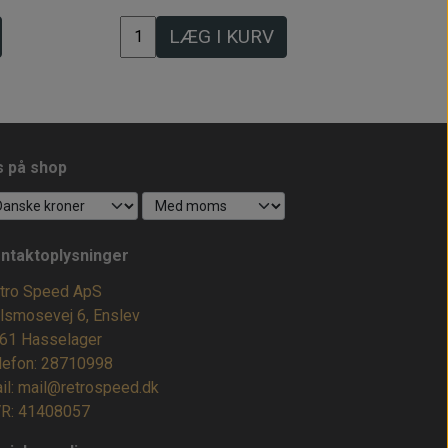
LÆG I KURV
s på shop
ntaktoplysninger
tro Speed ApS
lsmosevej 6, Enslev
61 Hasselager
lefon: 28710998
il: mail@retrospeed.dk
R: 41408057