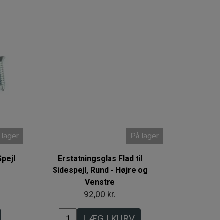
Intet billede
 lager
På lager
pejl
Erstatningsglas Flad til
Sidespejl, Rund - Højre og
Venstre
92,00 kr.
LÆG I KURV