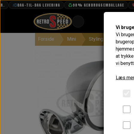
DAG-TIL-DAG LEVERING
98% GENBRUGSEMBALLAGE
FRI
Vi brug
Vi bruge
Forside
Mini
Styling
Spejle
BOOK TID
brugerop
hjemmesi
PROJEKTER
at trykk
TEKNISK DATA
vi benytt
OM OS
Læs mer
OLIETECH
VANDPOLERING