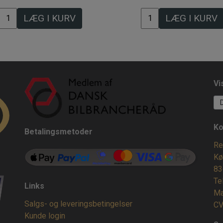
LÆG I KURV
LÆG I KURV
Vi
Ko
Betalingsmetoder
Re
Kø
83
Te
Links
Ma
Salgs- og leveringsbetingelser
CV
Kunde login