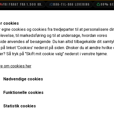
 FRAGT FRA 1.500 KR.
DAG-TIL-DAG LEVERING
98% GENBRU
SHOP
OLIETECH
VANDPOLERING
er cookies
r egne cookies og cookies fra tredjeparter til at personalisere di
Sidespejl, Dome, Højre
levelse, til markedsføring og til at undersøge, hvordan vores
de anvendes af besøgende. Du kan altid tilbagekalde dit samt
Sidespejl, Dome, Højre
e på linket 'Cookies' nederst på siden.
Ønsker du at ændre hvilke
er? Så tryk på "Skift mit cookie valg" nederst i venstre hjørne.
440,00 kr.
e om cookies her
Varenummer: GAM112
Nødvendige cookies
Passer i standard huller til alle minier 1980-> men kan og
Mellemrum mellem monteringshuller er ca. 5 cm.
Funktionelle cookies
Gummipakning (83mm x 39mm) og monteringsskruer medfø
Statistik cookies
Flad glas (87mm diameter)