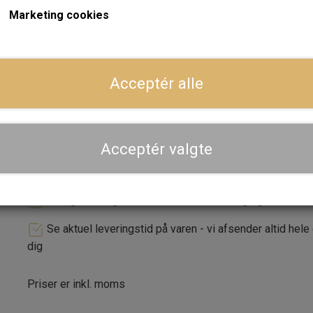
Marketing cookies
Vejer 350 gr. pr. stk.
ger
Forventet leveringstid:
Varen er på lager. 1-2 dages leve
Acceptér alle
LÆG I 
−
+
Acceptér valgte
Dansk webshop, kundeservice og lager
Hurtig levering - sendes ofte samme dag og leveres 
Se aktuel leveringstid på varen - vi afsender altid hele
dig
Priser er inkl. moms