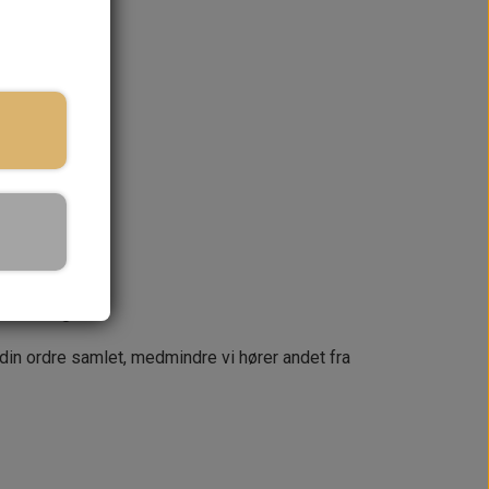
ringstid
KURV
næste dag
 din ordre samlet, medmindre vi hører andet fra