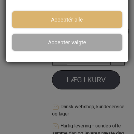
skærmforøgere, men kan egentlig
bruges til alle skærmforøgere der
skal skrues i.
Acceptér alle
Forventet leveringstid:
Varen er på
lager. 1-2 dages leveringstid
Acceptér valgte
−
+
LÆG I KURV
Dansk webshop, kundeservice
og lager
Hurtig levering - sendes ofte
samme dag og leveres næste dag