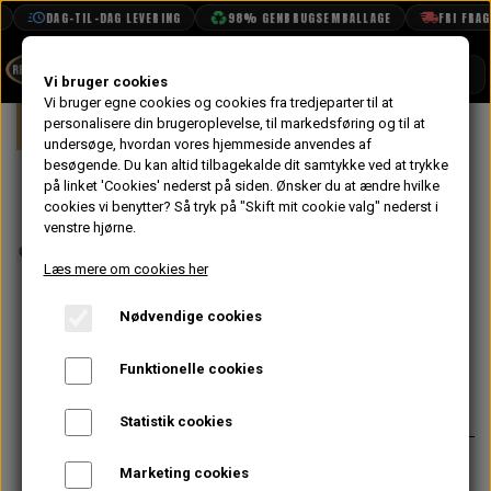
DAG-TIL-DAG LEVERING
98% GENBRUGSEMBALLAGE
FRI FRAGT 
SHOP
Vi bruger cookies
Vi bruger egne cookies og cookies fra tredjeparter til at
Forside
personalisere din brugeroplevelse, til markedsføring og til at
Mini
Styling
Skærmforøgere
S
BOOK TID
undersøge, hvordan vores hjemmeside anvendes af
besøgende. Du kan altid tilbagekalde dit samtykke ved at trykke
PROJEKTER
Skrue og
på linket 'Cookies' nederst på siden.
Ønsker du at ændre hvilke
TEKNISK DATA
cookies vi benytter? Så tryk på "Skift mit cookie valg" nederst i
Spændeskive
venstre hjørne.
OM OS
Sæt til
Læs mere om cookies her
OLIETECH
Skærmforøgere
Nødvendige cookies
VANDPOLERING
På lager
Funktionelle cookies
14,40 kr.
Varenummer: GAW117S
Statistik cookies
Originalt lavet til Mini Special
Marketing cookies