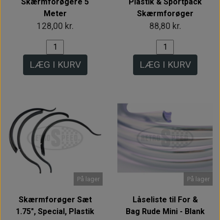
Skærmforøgere 5
Plastik & Sportpack
Meter
Skærmforøger
128,00 kr.
88,80 kr.
LÆG I KURV
LÆG I KURV
På lager
På lager
Skærmforøger Sæt
Låseliste til For &
1.75", Special, Plastik
Bag Rude Mini - Blank