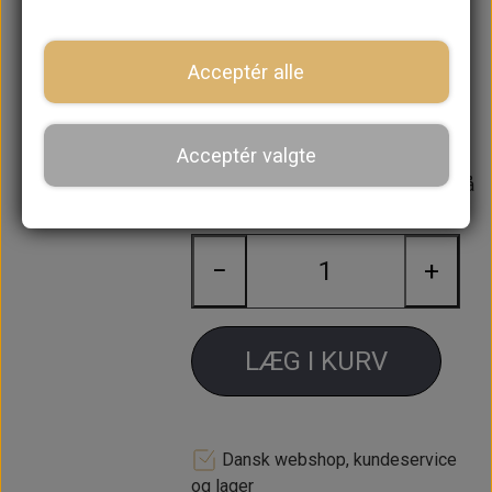
egenskaber til alm. brug
Sælges individuelt
Acceptér alle
Se
19-221700
for B4 støddæmper
bag
Acceptér valgte
Forventet leveringstid:
Varen er på
lager. 1-2 dages leveringstid
−
+
LÆG I KURV
Dansk webshop, kundeservice
og lager