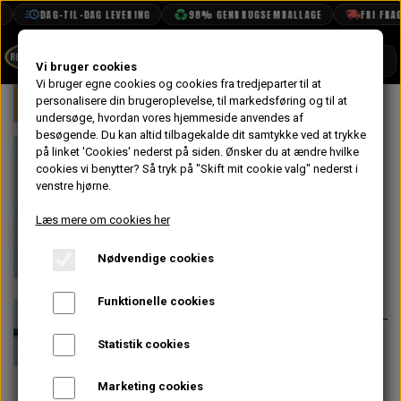
DAG-TIL-DAG LEVERING
98% GENBRUGSEMBALLAGE
FRI FRAGT
SHOP
Vi bruger cookies
Vi bruger egne cookies og cookies fra tredjeparter til at
Forside
personalisere din brugeroplevelse, til markedsføring og til at
Mini
Undervogn & Styrtøj
For
BOOK TID
undersøge, hvordan vores hjemmeside anvendes af
besøgende. Du kan altid tilbagekalde dit samtykke ved at trykke
PROJEKTER
Støddæmper
på linket 'Cookies' nederst på siden.
Ønsker du at ændre hvilke
TEKNISK DATA
cookies vi benytter? Så tryk på "Skift mit cookie valg" nederst i
Bilstein B4, Gas,
venstre hjørne.
OM OS
For
Læs mere om cookies her
OLIETECH
Nødvendige cookies
VANDPOLERING
På lager
330,40 kr.
Varenummer: 19-221694
Funktionelle cookies
Højeste kvalitet standard
Statistik cookies
støddæmper, som vil indfri de
flestes forventninger til køre
Marketing cookies