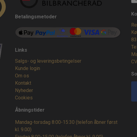
Ko
Betalingsmetoder
Re
Kø
83
Te
Links
Ma
Salgs- og leveringsbetingelser
CV
Kunde login
So
Om os
Kontakt
Nyheder
Cookies
Åbningstider
Mandag-torsdag 8:00-15:30 (telefon åbner først
kl. 9.00)
Fredag 8:00-15:00
(telefon åbner kl. 9.00)