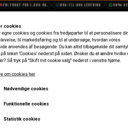
I FRAGT FRA 1.500 KR.
DAG-TIL-DAG LEVERING
98% GENBR
SHOP
OLIETECH
VANDPOLERING
er cookies
r egne cookies og cookies fra tredjeparter til at personalisere di
Tænding
Strømfordeler
Vakuum Slange Forbinder -
levelse, til markedsføring og til at undersøge, hvordan vores
de anvendes af besøgende. Du kan altid tilbagekalde dit samt
Vakuum Slange Forbinder 
e på linket 'Cookies' nederst på siden.
Ønsker du at ændre hvilke
er? Så tryk på "Skift mit cookie valg" nederst i venstre hjørne.
16,80 kr.
e om cookies her
Varenummer: 12B2095
Nødvendige cookies
Forventet leveringstid:
Varen er på lager. 1-2 dages leve
Funktionelle cookies
LÆG I 
−
+
Statistik cookies