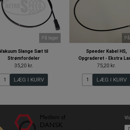
På lager
På
Vakuum Slange Sæt til
Speeder Kabel HS,
Strømfordeler
Opgraderet - Ekstra La
35,20 kr.
75,20 kr.
LÆG I KURV
LÆG I KURV
Vi