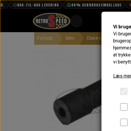
DAG-TIL-DAG LEVERING
98% GENBRUGSEMBALLAGE
FR
Vi brug
Vi bruge
Forside
Mini
Elektrisk System
BOOK TID
brugerop
hjemmesi
PROJEKTER
at trykk
TEKNISK DATA
vi benytt
OM OS
Læs mer
OLIETECH
VANDPOLERING