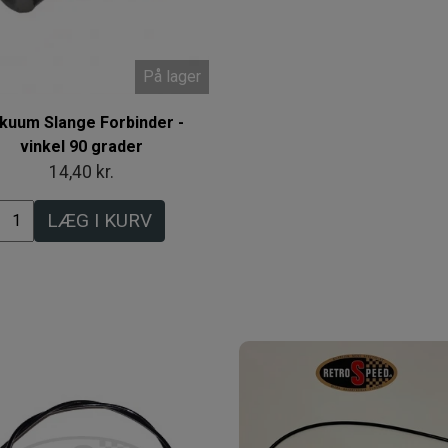
På lager
kuum Slange Forbinder -
vinkel 90 grader
14,40 kr.
LÆG I KURV