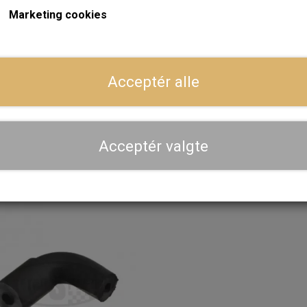
Marketing cookies
Dansk webshop, kundeservice og lager
ger
Hurtig levering - sendes ofte samme dag og leveres 
Acceptér alle
Se aktuel leveringstid på varen - vi afsender altid hele
dig
Priser er inkl. moms
Acceptér valgte