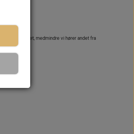
næste dag
 din ordre samlet, medmindre vi hører andet fra