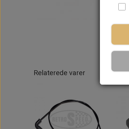
På la
Relaterede varer