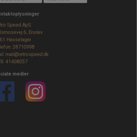
ntaktoplysninger
tro Speed ApS
lsmosevej 6, Enslev
61 Hasselager
lefon: 28710998
il: mail@retrospeed.dk
R: 41408057
ciale medier