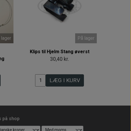
 lager
På lager
Klips til Hjelm Stang øverst
ng
30,40 kr.
LÆG I KURV
s på shop