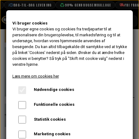
DAG-TIL-DAG LEVERING
98% GENBRUGSEMBALLAGE
FRI FRAGT 
SHOP
Vi bruger cookies
Vi bruger egne cookies og cookies fra tredjeparter til at
Forside
personalisere din brugeroplevelse, til markedsføring og til at
Mini
Eksteriør
Visker & Vasker Del
BOOK TID
undersøge, hvordan vores hjemmeside anvendes af
besøgende. Du kan altid tilbagekalde dit samtykke ved at trykke
PROJEKTER
Viskerblad
på linket 'Cookies' nederst på siden.
Ønsker du at ændre hvilke
TEKNISK DATA
cookies vi benytter? Så tryk på "Skift mit cookie valg" nederst i
Rustfri 10"
venstre hjørne.
OM OS
Læs mere om cookies her
64,00 kr.
OLIETECH
Nødvendige cookies
Varenummer: GWB219
VANDPOLERING
Funktionelle cookies
Forventet leveringstid:
Varen er
ikke på lager. Ca. 14 dages
Statistik cookies
leveringstid
Marketing cookies