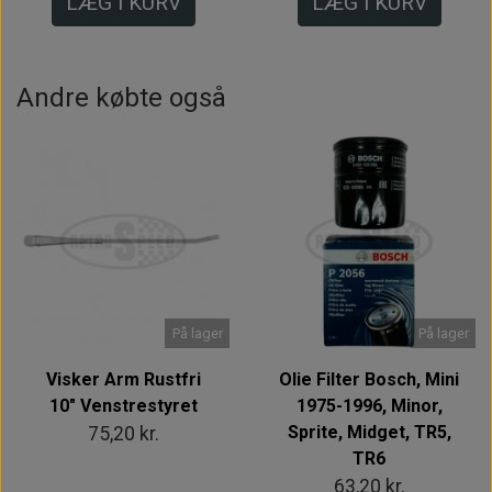
LÆG I KURV
LÆG I KURV
Andre købte også
På lager
På lager
Visker Arm Rustfri
Olie Filter Bosch, Mini
10" Venstrestyret
1975-1996, Minor,
Sprite, Midget, TR5,
75,20 kr.
TR6
63,20 kr.