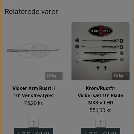
Relaterede varer
På lager
På lager
Visker Arm Rustfri
Krom/Rustfri
10" Venstrestyret
Viskersæt 10" Blade
MK3-> LHD
75,20 kr.
556,00 kr.
LÆG I KURV
LÆG I KURV