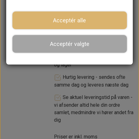
−
+
Acceptér alle
LÆG I KURV
Acceptér valgte
Dansk webshop, kundeservice
og lager
Hurtig levering - sendes ofte
samme dag og leveres næste dag
Se aktuel leveringstid på varen -
vi afsender altid hele din ordre
samlet, medmindre vi hører andet fra
dig
Priser er inkl. moms