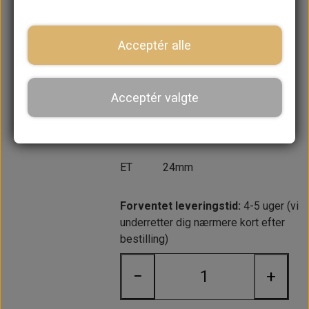
fælge) med Yokohama A008 dæk
monteret og afbalanceret.
Hjulmøtrikker medfølger. Klar til
Acceptér alle
montering
Bredde 4.5"
Acceptér valgte
Diameter 10"
Krydsmål 4x101.6mm
ET 24mm
Forventet leveringstid:
4-5 uger (vi
underretter dig nærmere kort efter
bestilling)
−
+