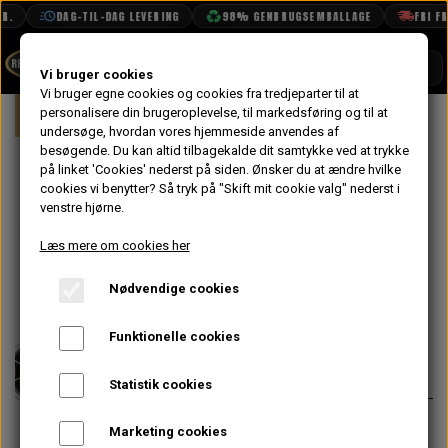
.
DAG-TIL-DAG LEVERING
98% GENBRUGSEMBALLAGE
FRI FRA
SHOP
Vi bruger cookies
Vi bruger egne cookies og cookies fra tredjeparter til at
Forside
personalisere din brugeroplevelse, til markedsføring og til at
Mini
Styling
Fælge & Dæk
10"
BOOK TID
undersøge, hvordan vores hjemmeside anvendes af
besøgende. Du kan altid tilbagekalde dit samtykke ved at trykke
PROJEKTER
BRM Hjulsæt
på linket 'Cookies' nederst på siden.
Ønsker du at ændre hvilke
TEKNISK DATA
cookies vi benytter? Så tryk på "Skift mit cookie valg" nederst i
4.5x10" og
venstre hjørne.
OM OS
Yokohama
Læs mere om cookies her
OLIETECH
A008
Nødvendige cookies
VANDPOLERING
Funktionelle cookies
6.096,00 kr.
Varenummer: BRM4510SORT
Statistik cookies
Komplet aluminiums hjulsæt (4
Marketing cookies