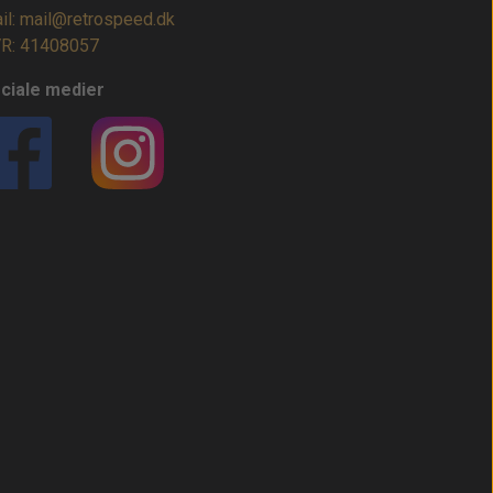
il: mail@retrospeed.dk
R: 41408057
ciale medier