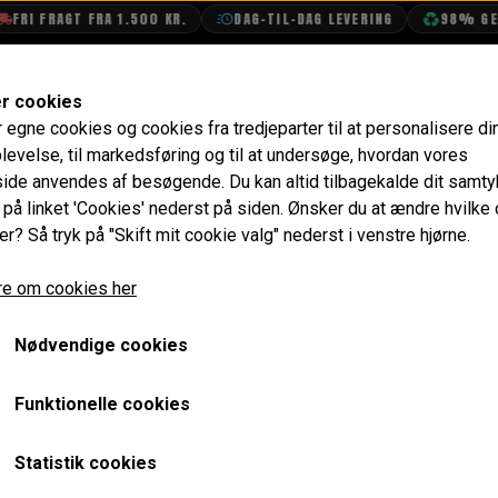
RI FRAGT FRA 1.500 KR.
DAG-TIL-DAG LEVERING
98% GENB
SHOP
OLIETECH
VANDPOLERING
er cookies
r egne cookies og cookies fra tredjeparter til at personalisere di
& Dæk
10" Hjul
SCSR Stål Hjulsæt OEW 4.5x10" og Y
levelse, til markedsføring og til at undersøge, hvordan vores
de anvendes af besøgende. Du kan altid tilbagekalde dit samt
SCSR Stål Hjulsæt OEW 4
e på linket 'Cookies' nederst på siden.
Ønsker du at ændre hvilke
er? Så tryk på "Skift mit cookie valg" nederst i venstre hjørne.
A008
e om cookies her
5.676,00 kr.
Varenummer: SCSR4510OEW
Nødvendige cookies
Komplet stål hjulsæt (4 fælge) i "Cooper S" design med de
Funktionelle cookies
dæk er monteret og afbalanceret. Kapsler og hjulmøtrikker m
med skivebremser og 1.75-2" skærmforøgere, for ikke at s
Statistik cookies
Minier uden skærmforøgere og med tromlebremser, men stik