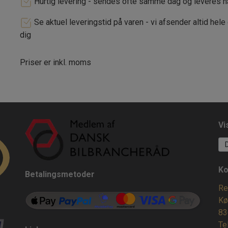
Hurtig levering - sendes ofte samme dag og leveres 
Se aktuel leveringstid på varen - vi afsender altid hele
dig
Priser er inkl. moms
Vi
Ko
Betalingsmetoder
Re
Kø
83
Te