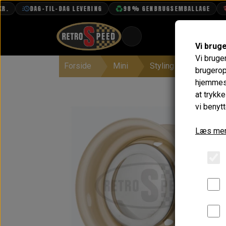
DAG-TIL-DAG LEVERING
98% GENBRUGSEMBALLAGE
F
Vi brug
Vi bruge
Forside
Mini
Styling
Fælge 
BOOK TID
brugerop
hjemmesi
PROJEKTER
at trykk
TEKNISK DATA
vi benytt
OM OS
Læs mer
OLIETECH
VANDPOLERING