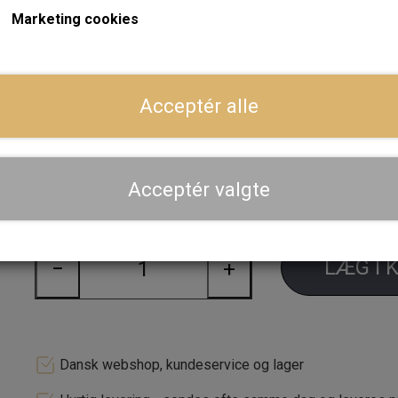
Mini's undervognsgeometrier).
Marketing cookies
Farve: Old English White
Bredde 4.5"
Acceptér alle
Diameter 10"
Krydsmål 4x101.6mm
Læs mere
Acceptér valgte
ET 16mm
Forventet leveringstid:
4-5 uger (vi underretter dig nærme
LÆG I 
−
+
Dansk webshop, kundeservice og lager