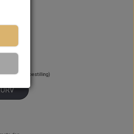
re kort efter bestilling)
KURV