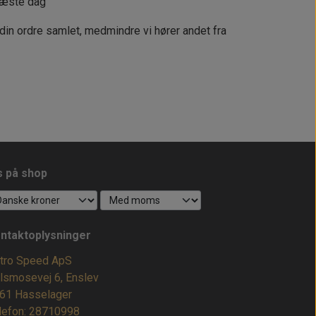
næste dag
 din ordre samlet, medmindre vi hører andet fra
s på shop
ntaktoplysninger
tro Speed ApS
lsmosevej 6, Enslev
61 Hasselager
lefon: 28710998