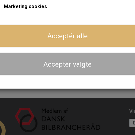
Marketing cookies
Dansk webshop, kundeservice og lager
Acceptér alle
Hurtig levering - sendes ofte samme dag og leveres 
Se aktuel leveringstid på varen - vi afsender altid hele
dig
Acceptér valgte
Priser er inkl. moms
Vi