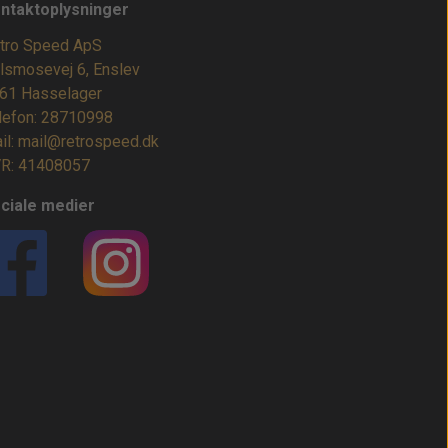
ntaktoplysninger
tro Speed ApS
lsmosevej 6, Enslev
61 Hasselager
lefon: 28710998
il: mail@retrospeed.dk
R: 41408057
ciale medier