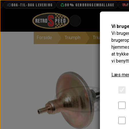
DAG-TIL-DAG LEVERING
98% GENBRUGSEMBALLAGE
FRI
Vi brug
Vi bruge
Forside
Triumph
Triumph TR5 & TR
BOOK TID
brugerop
hjemmesi
PROJEKTER
at trykk
TEKNISK DATA
vi benytt
OM OS
Læs mer
OLIETECH
VANDPOLERING