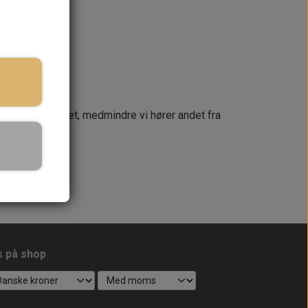
næste dag
 din ordre samlet, medmindre vi hører andet fra
s på shop