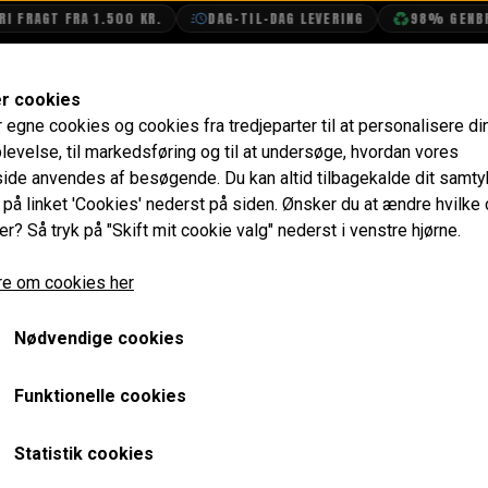
 FRAGT FRA 1.500 KR.
DAG-TIL-DAG LEVERING
98% GENBRU
SHOP
OLIETECH
VANDPOLERING
er cookies
r egne cookies og cookies fra tredjeparter til at personalisere di
6
Vakuum "Retard" Enhed, 22D6 Strømfordeler
levelse, til markedsføring og til at undersøge, hvordan vores
de anvendes af besøgende. Du kan altid tilbagekalde dit samt
Vakuum "Retard" Enhed, 2
e på linket 'Cookies' nederst på siden.
Ønsker du at ændre hvilke
er? Så tryk på "Skift mit cookie valg" nederst i venstre hjørne.
918,40 kr.
e om cookies her
Varenummer: AEU1056
Nødvendige cookies
Passer til org. 22D6 strømfordelere TR5 & TR6: 41352, 4
Funktionelle cookies
Forventet leveringstid:
Varen er ikke på lager. Ca. 14 da
Statistik cookies
LÆG I 
−
+